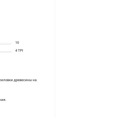
10
4 TPI
пиловки древесины на
ния.