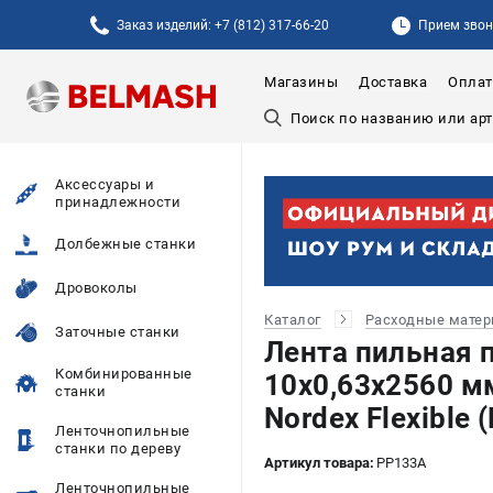
Заказ изделий: +7 (812) 317-66-20
Прием звонк
Магазины
Доставка
Оплат
Аксессуары и
принадлежности
Долбежные станки
Дровоколы
Каталог
Расходные мате
Заточные станки
Лента пильная 
Комбинированные
10х0,63х2560 м
станки
Nordex Flexible
Ленточнопильные
станки по дереву
Артикул товара:
PP133A
Ленточнопильные