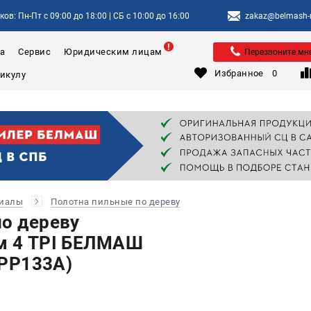
ов: Пн-Пт с 09:00 до 18:00 | СБ с 10:00 до 16:00
zakaz@belmash-m
а
Сервис
Юридическим лицам
Перезвоните мн
Избранное
0
риалы
Полотна пильные по дереву
по дереву
м 4 TPI БЕЛМАШ
 (PP133A)