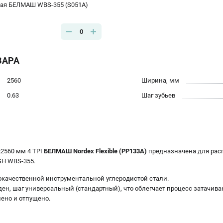
ая БЕЛМАШ WBS-355 (S051A)
0
ВАРА
2560
Ширина, мм
0.63
Шаг зубьев
х2560 мм 4 TPI
БЕЛМАШ Nordex Flexible (PP133A)
предназначена для рас
H WBS-355.
окачественной инструментальной углеродистой стали.
еден, шаг универсальный (стандартный), что облегчает процесс затачива
ено и отпущено.