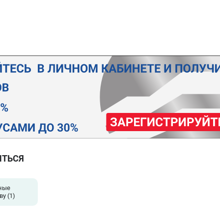
ИТЬСЯ
ные
ву
(1)