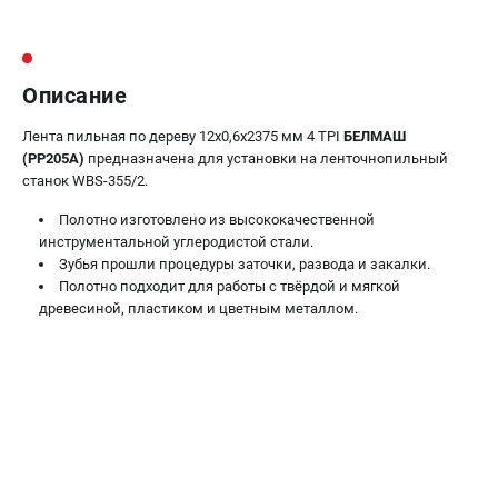
Валы строгальные
Патроны и переходники
Подставки для станков
Описание
Полотна пильные по дереву
Прижимные устройства
Лента пильная по дереву 12х0,6х2375 мм 4 TPI
БЕЛМАШ
Рольганги-роликовые опоры
(PP205A)
предназначена для установки на ленточнопильный
станок WBS-355/2.
Цанги и зажимы
Полотно изготовлено из высококачественной
ПОЛЕЗНЫЕ СТАТЬИ
инструментальной углеродистой стали.
Зубья прошли процедуры заточки, развода и закалки.
Характеристики токарных станков
Полотно подходит для работы с твёрдой и мягкой
Токарные "ДОПЫ"
древесиной, пластиком и цветным металлом.
Все о влажности древесины
ТЕЛЕФОН (САНКТ-ПЕТЕРБУРГ)
+7 (812) 317-66-20
Информация размещённая на сайте не является публичной
офертой