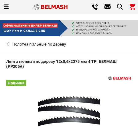
0 
₽
САНКТ-ПЕТЕРБУРГ
Полотна пильные по дереву
+7 (812) 317-66-20
- ЗАКАЗ ИЗДЕЛИЙ
Лента пильная по дереву 12х0,6х2375 мм 4 TPI БЕЛМАШ
(PP205A)
ЗАКАЗАТЬ ЗАПЧАСТЬ
Новинка
ВХОД ИЛИ РЕГИСТРАЦИЯ
КАТАЛОГ
АКЦИИ
СРАВНЕНИЕ
(
0
)