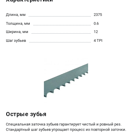
Политика обработки персональных данных
Новости
Длина, мм
2375
Бонусная программа
Толщина, мм
0.6
Как нас найти
Ширина, мм
12
Пользовательское соглашение
Шаг зубьев
4 TPI
СТАНОЧНОЕ ОБОРУДОВАНИЕ
Комбинированные станки
Ленточнопильные станки
Рейсмусы
Сверлильные станки
Стружкоотсосы
Фуговальные станки
Циркулярные станки
Шлифовальные станки
Острые зубья
Специальная заточка зубьев гарантирует чистый и ровный рез.
ДОПОЛНИТЕЛЬНОЕ ОБОРУДОВАНИЕ
Стандартный шаг зубьев упрощает процесс их повторной заточки.