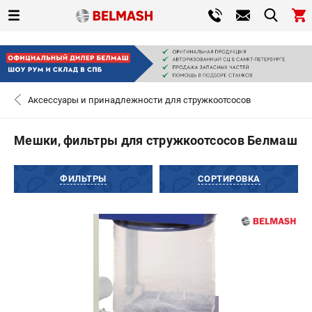
0 
₽
САНКТ-ПЕТЕРБУРГ
Аксессуары и принадлежности для стружкоотсосов
+7 (812) 317-66-20
- ЗАКАЗ ИЗДЕЛИЙ
Мешки, фильтры для стружкоотсосов Белмаш
ЗАКАЗАТЬ ЗАПЧАСТЬ
ФИЛЬТРЫ
СОРТИРОВКА
ВХОД ИЛИ РЕГИСТРАЦИЯ
КАТАЛОГ
АКЦИИ
СРАВНЕНИЕ
(
0
)