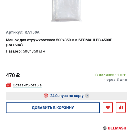
Политика обработки персональных данных
Новости
Бонусная программа
Как нас найти
Артикул: RA150A
Пользовательское соглашение
Мешок для стружкоотсоса 500х850 мм БЕЛМАШ PB 4500F
(RA150A)
СТАНОЧНОЕ ОБОРУДОВАНИЕ
Размер: 500*850 мм
Комбинированные станки
Ленточнопильные станки
Рейсмусы
470
В наличии: 1 шт.
c
через 3 дня
Сверлильные станки
Оставить отзыв
Стружкоотсосы
24 бонуса на карту
?
Фуговальные станки
Циркулярные станки
Авторизуйтесь
ДОБАВИТЬ
В КОРЗИНУ
Шлифовальные станки
ДОПОЛНИТЕЛЬНОЕ ОБОРУДОВАНИЕ