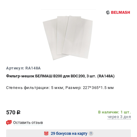
проспект Александровской Фермы, 29АЛ
8 (812) 317-66-20
Режим работы колл-центра:
пн-пт - с 9:00 до 18:00
сб - с 10:00 до 16:00
вс - выходной
zakaz@belmash-market.ru
Артикул: RA148A
Фильтр-мешок БЕЛМАШ B200 для BDC200, 3 шт. (RA148A)
Степень фильтрации: 5 мкм; Размер: 227*365*1.5 мм
570
В наличии: 1 шт.
c
через 3 дня
Оставить отзыв
29 бонусов на карту
?