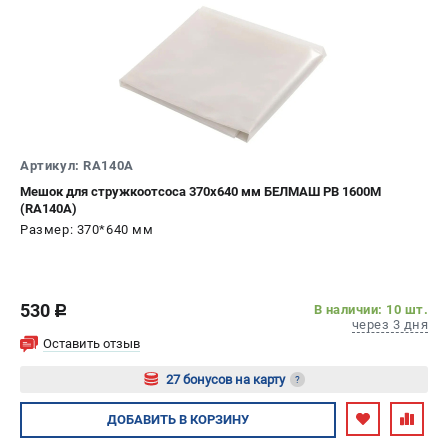
Валы строгальные
Патроны и переходники
Подставки для станков
Полотна пильные по дереву
Прижимные устройства
Рольганги-роликовые опоры
Цанги и зажимы
Артикул: RA140A
Мешок для стружкоотсоса 370х640 мм БЕЛМАШ PB 1600M
(RA140A)
ПОЛЕЗНЫЕ СТАТЬИ
Размер: 370*640 мм
Характеристики токарных станков
Токарные "ДОПЫ"
Все о влажности древесины
530
В наличии: 10 шт.
c
через 3 дня
Оставить отзыв
ТЕЛЕФОН (САНКТ-ПЕТЕРБУРГ)
27 бонусов на карту
?
+7 (812) 317-66-20
Информация размещённая на сайте не является публичной
Авторизуйтесь
ДОБАВИТЬ
В КОРЗИНУ
офертой