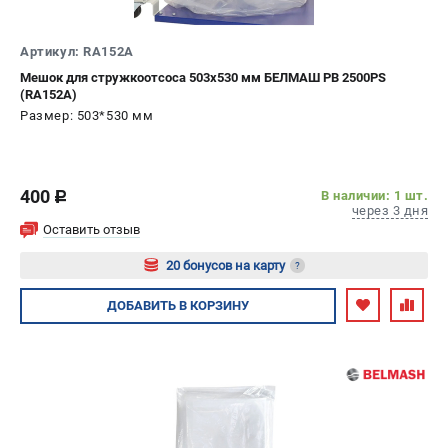
ИЗБРАННОЕ
(
0
)
Артикул: RA152A
МАГАЗИНЫ
Мешок для стружкоотсоса 503х530 мм БЕЛМАШ PB 2500PS
(RA152A)
Размер: 503*530 мм
СЕРВИС
ПОДДЕРЖКА
400
В наличии: 1 шт.
c
Сервисный центр
через 3 дня
Гарантия
Оставить отзыв
Правила обмена и возврата
20 бонусов на карту
?
Авторизуйтесь
ДОБАВИТЬ
В КОРЗИНУ
ИНФОРМАЦИЯ
Юридическим лицам
Контакты
Способы оплаты
О компании
О бренде