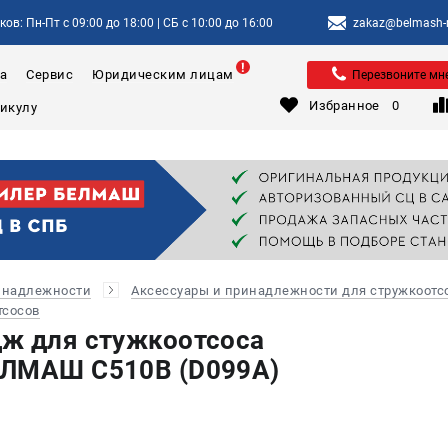
ов: Пн-Пт с 09:00 до 18:00 | СБ с 10:00 до 16:00
zakaz@belmash-m
а
Сервис
Юридическим лицам
Перезвоните мн
Избранное
0
инадлежности
Аксессуары и принадлежности для стружкоотс
тсосов
ж для стужкоотсоса
ЕЛМАШ C510B (D099A)