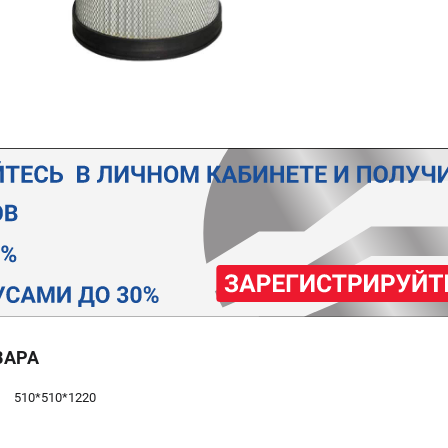
ВАРА
510*510*1220