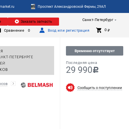
arket.ru
Проспект Александровской Фермы, 29АЛ
Санкт-Петербург
е
Заказать запчасть
0 
Сравнение
0
Вход или регистрация
₽
Временно отсутствует
Последняя цена
29 990
c
осов
Сообщить о поступлении