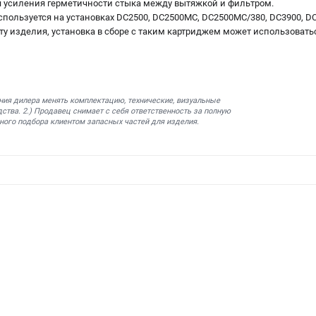
я усиления герметичности стыка между вытяжкой и фильтром.
пользуется на установках DC2500, DC2500MC, DC2500MC/380, DC3900, DC
у изделия, установка в сборе с таким картриджем может использоватьс
ния дилера менять комплектацию, технические, визуальные
ства. 2.) Продавец снимает с себя ответственность за полную
ного подбора клиентом запасных частей для изделия.