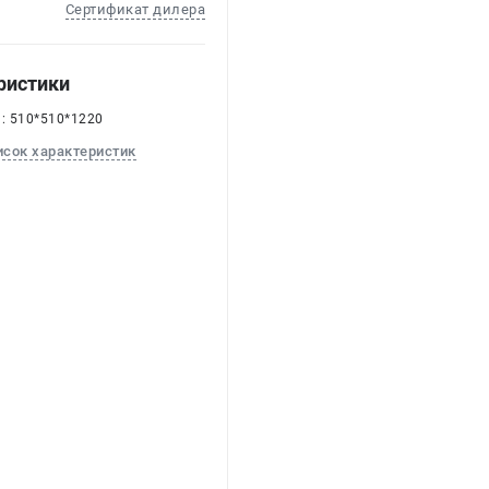
Сертификат дилера
ристики
 : 510*510*1220
исок характеристик