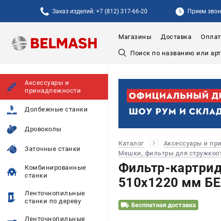
Заказ изделий: +7 (812) 317-66-20
Прием звонк
Магазины
Доставка
Оплат
Аксессуары и
принадлежности
Долбежные станки
Дровоколы
Каталог
Аксессуары и пр
Заточные станки
Мешки, фильтры для стружкоо
Фильтр-картрид
Комбинированные
станки
510х1220 мм Б
Ленточнопильные
станки по дереву
Бесплатная доставка
Ленточнопильные