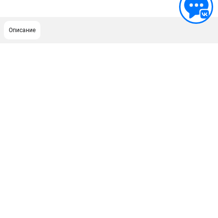
Описание
ПОДДЕРЖКА
Сервисный центр
Гарантия
Правила обмена и возврата
ИНФОРМАЦИЯ
Юридическим лицам
Контакты
Способы оплаты
О компании