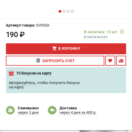
ИЗБРАННОЕ
(
0
)
МАГАЗИНЫ
Артикул товара:
SV033A
В наличии: 10 шт.
190 ₽
СЕРВИС
в магазинах
В КОРЗИНУ
ПОДДЕРЖКА
Сервисный центр
ЗАПРОСИТЬ СЧЕТ
Гарантия
10 бонусов на карту
Правила обмена и возврата
Авторизуйтесь
,
чтобы получить бонусы
на карту
ИНФОРМАЦИЯ
Юридическим лицам
Контакты
Самовывоз
Доставка
через 3 дня
через 4 дня за 400 р.
Способы оплаты
О компании
О бренде