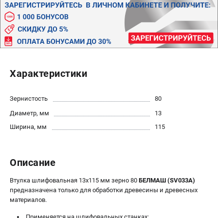
Политика обработки персональных данных
Новости
Бонусная программа
Как нас найти
Пользовательское соглашение
Характеристики
СТАНОЧНОЕ ОБОРУДОВАНИЕ
Комбинированные станки
Зернистость
80
Ленточнопильные станки
Диаметр, мм
13
Рейсмусы
Ширина, мм
115
Сверлильные станки
Стружкоотсосы
Фуговальные станки
Описание
Циркулярные станки
Втулка шлифовальная 13х115 мм зерно 80
БЕЛМАШ (SV033A)
Шлифовальные станки
предназначена только для обработки древесины и древесных
материалов.
ДОПОЛНИТЕЛЬНОЕ ОБОРУДОВАНИЕ
Применяется на шлифовальных станках: