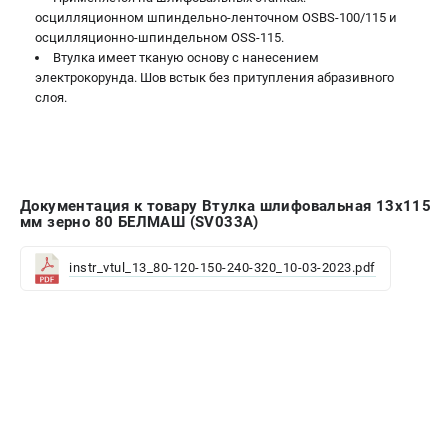
Валы строгальные
осцилляционном шпиндельно-ленточном OSBS-100/115 и
осцилляционно-шпиндельном OSS-115.
Патроны и переходники
Втулка имеет тканую основу с нанесением
Подставки для станков
электрокорунда. Шов встык без притупления абразивного
Полотна пильные по дереву
слоя.
Прижимные устройства
Рольганги-роликовые опоры
Цанги и зажимы
Документация к товару Втулка шлифовальная 13х115
ПОЛЕЗНЫЕ СТАТЬИ
мм зерно 80 БЕЛМАШ (SV033A)
Характеристики токарных станков
instr_vtul_13_80-120-150-240-320_10-03-2023.pdf
Токарные "ДОПЫ"
Все о влажности древесины
ТЕЛЕФОН (САНКТ-ПЕТЕРБУРГ)
+7 (812) 317-66-20
Информация размещённая на сайте не является публичной
офертой