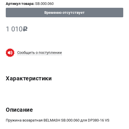
Артикул товара:
SB.000.060
ИЗБРАННОЕ
(
0
)
Временно отсутствует
МАГАЗИНЫ
1 010
c
СЕРВИС
ПОДДЕРЖКА
Сообщить о поступлении
Сервисный центр
Гарантия
Правила обмена и возврата
Характеристики
ИНФОРМАЦИЯ
Юридическим лицам
Контакты
Описание
Способы оплаты
О компании
Пружина возвратная BELMASH SB.000.060 для DP380-16 VS
О бренде