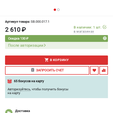
ИЗБРАННОЕ
(
0
)
МАГАЗИНЫ
Артикул товара:
SB.000.017.1
В наличии: 1 шт.
2 610 ₽
СЕРВИС
в магазинах
Скидка 130 ₽
ПОДДЕРЖКА
После авторизации
Сервисный центр
Гарантия
В КОРЗИНУ
Правила обмена и возврата
ЗАПРОСИТЬ СЧЕТ
ИНФОРМАЦИЯ
65 бонусов на карту
Юридическим лицам
Авторизуйтесь
,
чтобы получить бонусы
Контакты
на карту
Способы оплаты
О компании
О бренде
Доставка