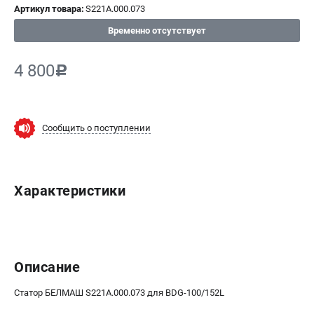
Артикул товара:
S221A.000.073
ИЗБРАННОЕ
(
0
)
Временно отсутствует
МАГАЗИНЫ
4 800
c
СЕРВИС
ПОДДЕРЖКА
Сообщить о поступлении
Сервисный центр
Гарантия
Правила обмена и возврата
Характеристики
ИНФОРМАЦИЯ
Юридическим лицам
Контакты
Описание
Способы оплаты
О компании
Статор БЕЛМАШ S221A.000.073 для BDG-100/152L
О бренде