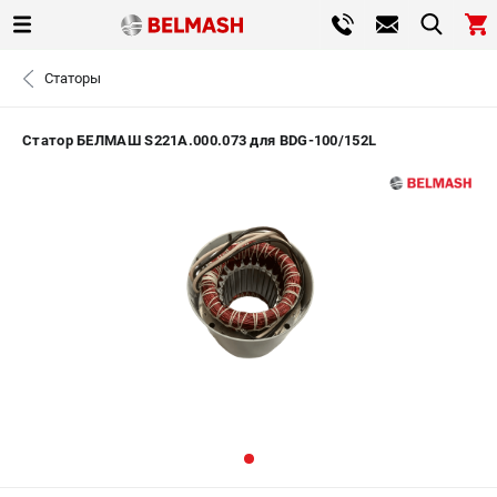
0 
Статоры
₽
САНКТ-ПЕТЕРБУРГ
Статор БЕЛМАШ S221A.000.073 для BDG-100/152L
+7 (812) 317-66-20
- ЗАКАЗ ИЗДЕЛИЙ
ЗАКАЗАТЬ ЗАПЧАСТЬ
ВХОД ИЛИ РЕГИСТРАЦИЯ
КАТАЛОГ
АКЦИИ
СРАВНЕНИЕ
(
0
)