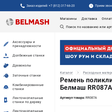
Заказ изделий: +7 (812) 317-66-20
Прием звонк
Магазины
Доставка
Оплат
Аксессуары и
принадлежности
Долбежные станки
Дровоколы
Каталог
Расходные мате
Заточные станки
Ремень поликли
Комбинированные
Белмаш RR087A
станки
Артикул товара:
RR087A
Ленточнопильные
станки по дереву
Ленточнопильные