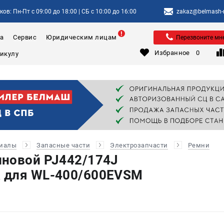
ов: Пн-Пт с 09:00 до 18:00 | СБ с 10:00 до 16:00
zakaz@belmash-m
а
Сервис
Юридическим лицам
Перезвоните мн
Избранное
0
риалы
Запасные части
Электрозапчасти
Ремни
новой PJ442/174J
 для WL-400/600EVSM