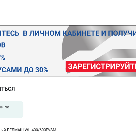
ИТЬСЯ
ки по
рный БЕЛМАШ WL-400/600EVSМ