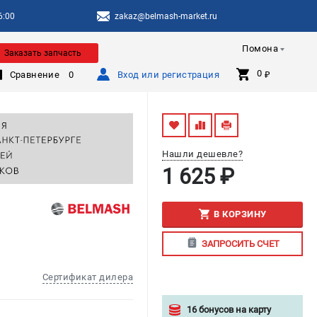
6:00
zakaz@belmash-market.ru
Помона
Заказать запчасть
0 
Сравнение
0
Вход или регистрация
₽
Нашли дешевле?
1 625 ₽
В КОРЗИНУ
ЗАПРОСИТЬ СЧЕТ
Сертификат дилера
16 бонусов на карту