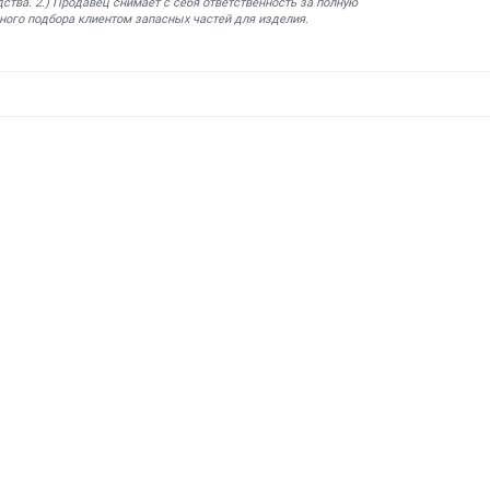
ства. 2.) Продавец снимает с себя ответственность за полную
ного подбора клиентом запасных частей для изделия.