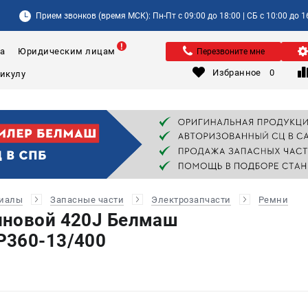
Прием звонков (время МСК): Пн-Пт с 09:00 до 18:00 | СБ с 10:00 до 1
а
Юридическим лицам
Перезвоните мне
Избранное
0
риалы
Запасные части
Электрозапчасти
Ремни
иновой 420J Белмаш
P360-13/400