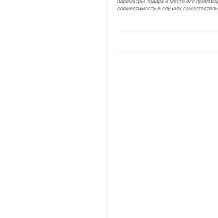
параметры товара и место его производ
совместимость в случаях самостоятель