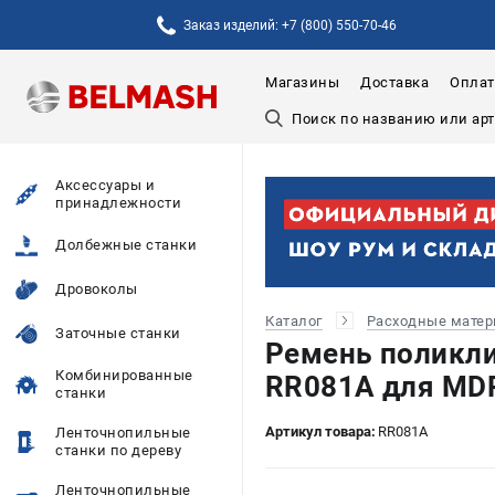
Заказ изделий: +7 (800) 550-70-46
Магазины
Доставка
Оплат
Аксессуары и
принадлежности
Долбежные станки
Дровоколы
Каталог
Расходные мате
Заточные станки
Ремень поликл
Комбинированные
RR081A для MD
станки
Артикул товара:
RR081A
Ленточнопильные
станки по дереву
Ленточнопильные