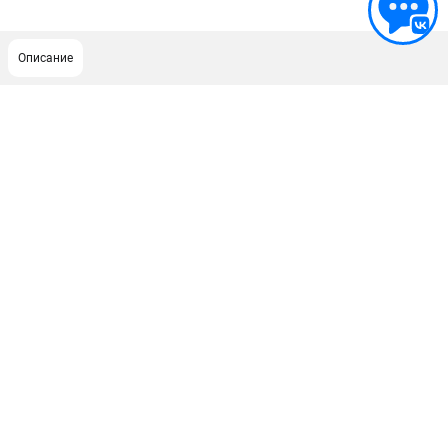
Описание
ПОДДЕРЖКА
Сервисный центр
Гарантия
Правила обмена и возврата
ИНФОРМАЦИЯ
Юридическим лицам
Контакты
Способы оплаты
О компании