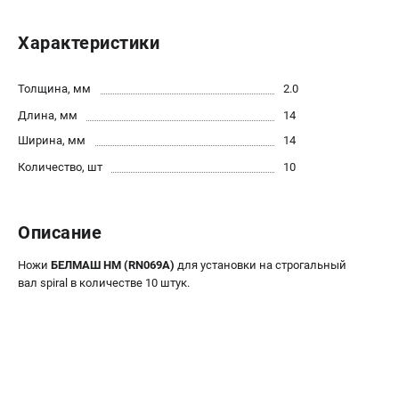
Политика обработки персональных данных
Новости
Характеристики
Бонусная программа
Как нас найти
Толщина, мм
2.0
Пользовательское соглашение
Длина, мм
14
Ширина, мм
14
СТАНОЧНОЕ ОБОРУДОВАНИЕ
Количество, шт
10
Комбинированные станки
Ленточнопильные станки
Рейсмусы
Описание
Сверлильные станки
Ножи
БЕЛМАШ HM (RN069A)
для установки на строгальный
Стружкоотсосы
вал spiral в количестве 10 штук.
Фуговальные станки
Циркулярные станки
Шлифовальные станки
ДОПОЛНИТЕЛЬНОЕ ОБОРУДОВАНИЕ