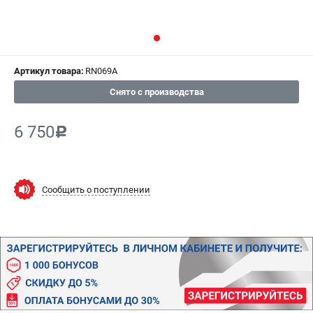
ИЗБРАННОЕ
(
0
)
МАГАЗИНЫ
Артикул товара:
RN069A
СЕРВИС
Снято с производства
ПОДДЕРЖКА
6 750
c
Сервисный центр
Гарантия
Правила обмена и возврата
Сообщить о поступлении
ИНФОРМАЦИЯ
Юридическим лицам
Контакты
Способы оплаты
О компании
О бренде