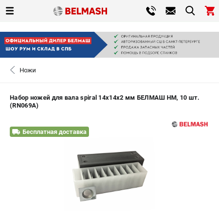
0 
₽
САНКТ-ПЕТЕРБУРГ
Ножи
+7 (812) 317-66-20
- ЗАКАЗ ИЗДЕЛИЙ
Набор ножей для вала spiral 14x14x2 мм БЕЛМАШ HM, 10 шт.
(RN069A)
ЗАКАЗАТЬ ЗАПЧАСТЬ
Бесплатная доставка
ВХОД ИЛИ РЕГИСТРАЦИЯ
КАТАЛОГ
АКЦИИ
СРАВНЕНИЕ
(
0
)