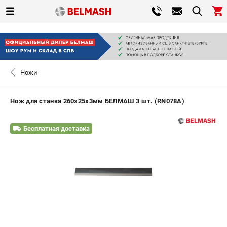
0 
₽
САНКТ-ПЕТЕРБУРГ
Ножи
+7 (812) 317-66-20
- ЗАКАЗ ИЗДЕЛИЙ
Нож для станка 260х25х3мм БЕЛМАШ 3 шт. (RN078A)
ЗАКАЗАТЬ ЗАПЧАСТЬ
Бесплатная доставка
ВХОД ИЛИ РЕГИСТРАЦИЯ
КАТАЛОГ
АКЦИИ
СРАВНЕНИЕ
(
0
)