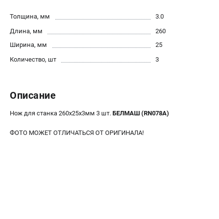
Политика обработки персональных данных
Толщина, мм
3.0
Новости
Длина, мм
260
Бонусная программа
Как нас найти
Ширина, мм
25
Пользовательское соглашение
Количество, шт
3
СТАНОЧНОЕ ОБОРУДОВАНИЕ
Описание
Комбинированные станки
Ленточнопильные станки
Нож для станка 260х25х3мм 3 шт.
БЕЛМАШ (RN078A)
Рейсмусы
ФОТО МОЖЕТ ОТЛИЧАТЬСЯ ОТ ОРИГИНАЛА!
Сверлильные станки
Стружкоотсосы
Фуговальные станки
Циркулярные станки
Шлифовальные станки
ДОПОЛНИТЕЛЬНОЕ ОБОРУДОВАНИЕ