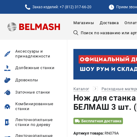
Заказ изделий: +7 (812) 317-66-20
Прием звонк
Магазины
Доставка
Оплат
Аксессуары и
принадлежности
Долбежные станки
Дровоколы
Каталог
Расходные мате
Заточные станки
Нож для станка
Комбинированные
БЕЛМАШ 3 шт. 
станки
Ленточнопильные
Бесплатная доставка
станки по дереву
Артикул товара:
RN079A
Ленточнопильные