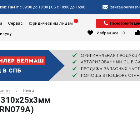
ов: Пн-Пт с 09:00 до 18:00 | СБ с 10:00 до 16:00
zakaz@belmash-m
а
Сервис
Юридическим лицам
Перезвоните мн
Избранное
0
риалы
Ножи
 310х25х3мм
(RN079A)