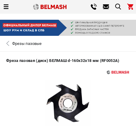
0 
₽
САНКТ-ПЕТЕРБУРГ
Фрезы пазовые
+7 (812) 317-66-20
- ЗАКАЗ ИЗДЕЛИЙ
Фреза пазовая (диск) БЕЛМАШ d-160х32х18 мм (RF0052A)
ЗАКАЗАТЬ ЗАПЧАСТЬ
ВХОД ИЛИ РЕГИСТРАЦИЯ
КАТАЛОГ
АКЦИИ
СРАВНЕНИЕ
(
0
)