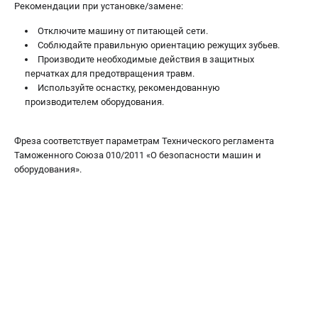
Рекомендации при установке/замене:
Валы строгальные
Патроны и переходники
Отключите машину от питающей сети.
Подставки для станков
Соблюдайте правильную ориентацию режущих зубьев.
Производите необходимые действия в защитных
Полотна пильные по дереву
перчатках для предотвращения травм.
Прижимные устройства
Используйте оснастку, рекомендованную
Рольганги-роликовые опоры
производителем оборудования.
Цанги и зажимы
Фреза соответствует параметрам Технического регламента
ПОЛЕЗНЫЕ СТАТЬИ
Таможенного Союза 010/2011 «О безопасности машин и
оборудования».
Характеристики токарных станков
Токарные "ДОПЫ"
Все о влажности древесины
ТЕЛЕФОН (САНКТ-ПЕТЕРБУРГ)
+7 (812) 317-66-20
Информация размещённая на сайте не является публичной
офертой