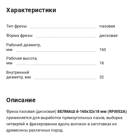
Политика обработки персональных данных
Характеристики
Новости
Бонусная программа
Тип фрезы
пазовая
Как нас найти
Форма фрезы
дисковая
Пользовательское соглашение
Рабочий диаметр,
мм
160
СТАНОЧНОЕ ОБОРУДОВАНИЕ
Рабочая высота,
Комбинированные станки
мм
18
Ленточнопильные станки
Внутренний
диаметр, мм
32
Рейсмусы
Сверлильные станки
Стружкоотсосы
Описание
Фуговальные станки
Циркулярные станки
Фреза пазовая (дисковая)
БЕЛМАШ d-160х32х18 мм (RF0052A)
Шлифовальные станки
применяется для выработки прямоугольных пазов, выборке
четвертей и фрезеровании вдоль волокон в заготовках из
древесины различных пород.
ДОПОЛНИТЕЛЬНОЕ ОБОРУДОВАНИЕ