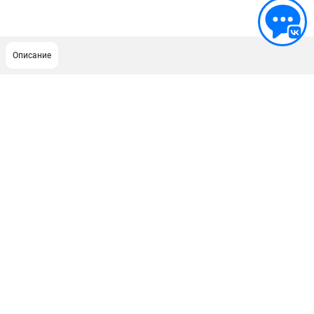
Описание
ПОДДЕРЖКА
Сервисный центр
Гарантия
Правила обмена и возврата
ИНФОРМАЦИЯ
Юридическим лицам
Контакты
Способы оплаты