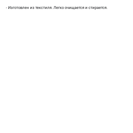
Подставки для станков
- Изготовлен из текстиля. Легко очищается и стирается.
Полотна пильные по дереву
Прижимные устройства
Рольганги-роликовые опоры
Цанги и зажимы
ПОЛЕЗНЫЕ СТАТЬИ
Характеристики токарных станков
Токарные "ДОПЫ"
Все о влажности древесины
ТЕЛЕФОН (ПОМОНА)
+7 (800) 550-70-46
Информация размещённая на сайте не является публичной
офертой
проспект Александровской Фермы, 29АЛ
8 (812) 317-66-20
Режим работы колл-центра: