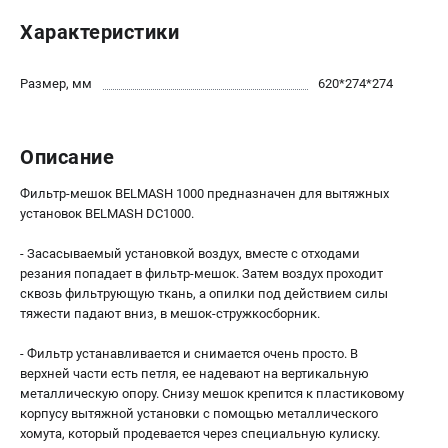
Новости
Характеристики
Бонусная программа
Пользовательское соглашение
Размер, мм
620*274*274
СТАНОЧНОЕ ОБОРУДОВАНИЕ
Комбинированные станки
Описание
Ленточнопильные станки
Фильтр-мешок BELMASH 1000 предназначен для вытяжных
Рейсмусы
установок BELMASH DC1000.
Сверлильные станки
Стружкоотсосы
- Засасываемый установкой воздух, вместе с отходами
резания попадает в фильтр-мешок. Затем воздух проходит
Фуговальные станки
сквозь фильтрующую ткань, а опилки под действием силы
Циркулярные станки
тяжести падают вниз, в мешок-стружкосборник.
Шлифовальные станки
- Фильтр устанавливается и снимается очень просто. В
верхней части есть петля, ее надевают на вертикальную
ДОПОЛНИТЕЛЬНОЕ ОБОРУДОВАНИЕ
металлическую опору. Снизу мешок крепится к пластиковому
Валы строгальные
корпусу вытяжной установки с помощью металлического
хомута, который продевается через специальную кулиску.
Патроны и переходники