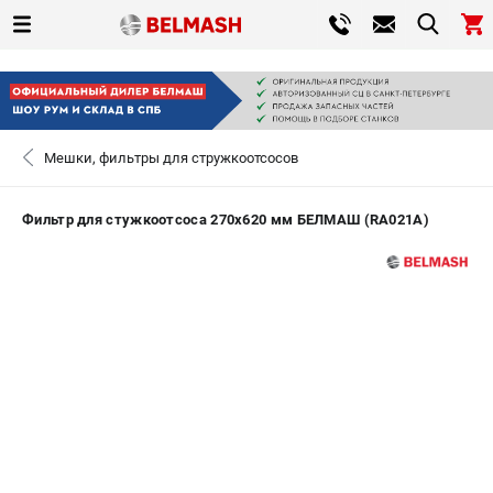
0 
₽
ПОМОНА
Мешки, фильтры для стружкоотсосов
+7 (800) 550-70-46
- ЗАКАЗ ИЗДЕЛИЙ
Фильтр для стужкоотсоса 270х620 мм БЕЛМАШ (RA021A)
ЗАКАЗАТЬ ЗАПЧАСТЬ
ВХОД ИЛИ РЕГИСТРАЦИЯ
КАТАЛОГ
АКЦИИ
СРАВНЕНИЕ
(
0
)