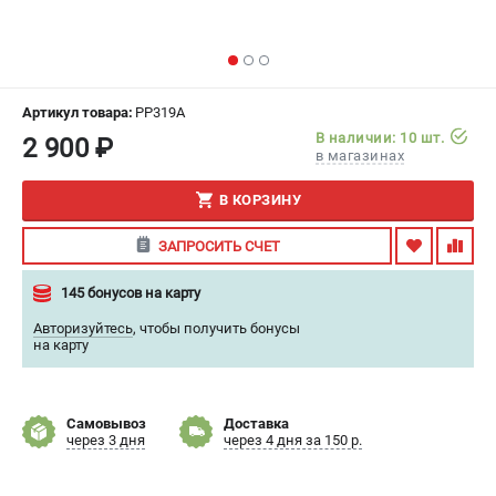
ИЗБРАННОЕ
(
0
)
МАГАЗИНЫ
Артикул товара:
PP319A
СЕРВИС
В наличии: 10 шт.
2 900 ₽
в магазинах
ПОДДЕРЖКА
В КОРЗИНУ
Сервисный центр
ЗАПРОСИТЬ СЧЕТ
Гарантия
Правила обмена и возврата
145 бонусов на карту
Авторизуйтесь
,
чтобы получить бонусы
ИНФОРМАЦИЯ
на карту
Юридическим лицам
Контакты
Самовывоз
Доставка
Способы оплаты
через 3 дня
через 4 дня за 150 р.
О компании
О бренде