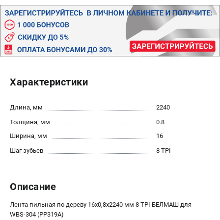
Политика обработки персональных данных
Новости
Бонусная программа
Как нас найти
Пользовательское соглашение
Характеристики
СТАНОЧНОЕ ОБОРУДОВАНИЕ
Комбинированные станки
Длина, мм
2240
Ленточнопильные станки
Толщина, мм
0.8
Рейсмусы
Сверлильные станки
Ширина, мм
16
Стружкоотсосы
Шаг зубьев
8 TPI
Фуговальные станки
Циркулярные станки
Описание
Шлифовальные станки
Лента пильная по дереву 16х0,8х2240 мм 8 TPI БЕЛМАШ для
ДОПОЛНИТЕЛЬНОЕ ОБОРУДОВАНИЕ
WBS-304 (PP319A)