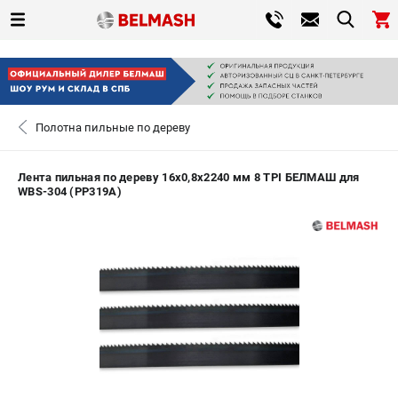
0 
₽
САНКТ-ПЕТЕРБУРГ
Полотна пильные по дереву
+7 (812) 317-66-20
- ЗАКАЗ ИЗДЕЛИЙ
Лента пильная по дереву 16х0,8х2240 мм 8 TPI БЕЛМАШ для
WBS-304 (PP319A)
ЗАКАЗАТЬ ЗАПЧАСТЬ
ВХОД ИЛИ РЕГИСТРАЦИЯ
КАТАЛОГ
АКЦИИ
СРАВНЕНИЕ
(
0
)