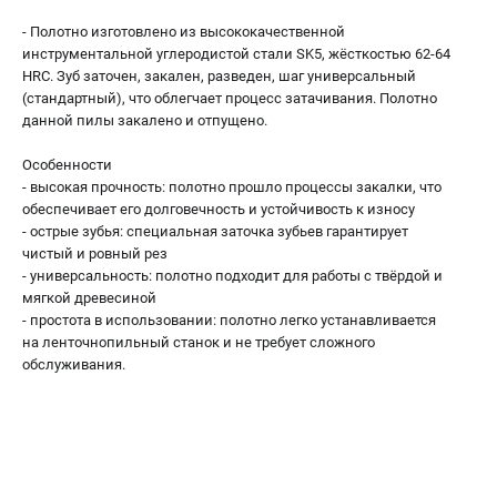
Валы строгальные
- Полотно изготовлено из высококачественной
Патроны и переходники
инструментальной углеродистой стали SK5, жёсткостью 62-64
Подставки для станков
HRC. Зуб заточен, закален, разведен, шаг универсальный
Полотна пильные по дереву
(стандартный), что облегчает процесс затачивания. Полотно
данной пилы закалено и отпущено.
Прижимные устройства
Рольганги-роликовые опоры
Особенности
Цанги и зажимы
- высокая прочность: полотно прошло процессы закалки, что
обеспечивает его долговечность и устойчивость к износу
- острые зубья: специальная заточка зубьев гарантирует
ПОЛЕЗНЫЕ СТАТЬИ
чистый и ровный рез
Характеристики токарных станков
- универсальность: полотно подходит для работы с твёрдой и
мягкой древесиной
Токарные "ДОПЫ"
- простота в использовании: полотно легко устанавливается
Все о влажности древесины
на ленточнопильный станок и не требует сложного
обслуживания.
ТЕЛЕФОН (САНКТ-ПЕТЕРБУРГ)
+7 (812) 317-66-20
Информация размещённая на сайте не является публичной
офертой