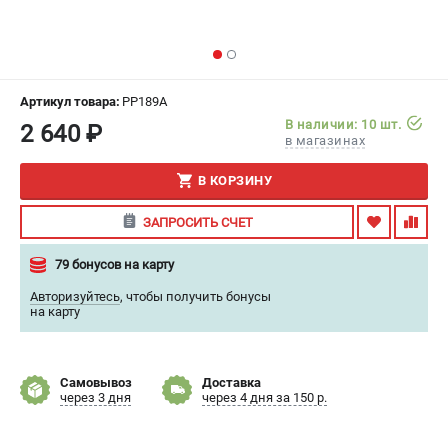
ИЗБРАННОЕ
(
0
)
МАГАЗИНЫ
Артикул товара:
PP189A
СЕРВИС
В наличии: 10 шт.
2 640 ₽
в магазинах
ПОДДЕРЖКА
В КОРЗИНУ
Сервисный центр
ЗАПРОСИТЬ СЧЕТ
Гарантия
Правила обмена и возврата
79 бонусов на карту
Авторизуйтесь
,
чтобы получить бонусы
ИНФОРМАЦИЯ
на карту
Юридическим лицам
Контакты
Самовывоз
Доставка
Способы оплаты
через 3 дня
через 4 дня за 150 р.
О компании
О бренде