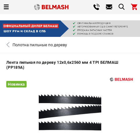
0 
₽
САНКТ-ПЕТЕРБУРГ
Полотна пильные по дереву
+7 (812) 317-66-20
- ЗАКАЗ ИЗДЕЛИЙ
Лента пильная по дереву 12х0,6х2560 мм 4 TPI БЕЛМАШ
(PP189A)
ЗАКАЗАТЬ ЗАПЧАСТЬ
Новинка
ВХОД ИЛИ РЕГИСТРАЦИЯ
КАТАЛОГ
АКЦИИ
СРАВНЕНИЕ
(
0
)