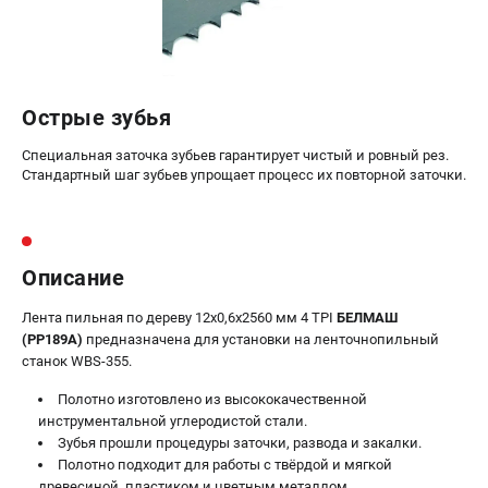
Валы строгальные
Патроны и переходники
Подставки для станков
Полотна пильные по дереву
Острые зубья
Прижимные устройства
Рольганги-роликовые опоры
Специальная заточка зубьев гарантирует чистый и ровный рез.
Стандартный шаг зубьев упрощает процесс их повторной заточки.
Цанги и зажимы
ПОЛЕЗНЫЕ СТАТЬИ
Характеристики токарных станков
Описание
Токарные "ДОПЫ"
Лента пильная по дереву 12х0,6х2560 мм 4 TPI
БЕЛМАШ
Все о влажности древесины
(PP189A)
предназначена для установки на ленточнопильный
станок WBS-355.
ТЕЛЕФОН (САНКТ-ПЕТЕРБУРГ)
Полотно изготовлено из высококачественной
+7 (812) 317-66-20
инструментальной углеродистой стали.
Информация размещённая на сайте не является публичной
Зубья прошли процедуры заточки, развода и закалки.
офертой
Полотно подходит для работы с твёрдой и мягкой
древесиной, пластиком и цветным металлом.