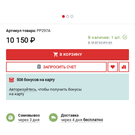
ИЗБРАННОЕ
(
0
)
МАГАЗИНЫ
Артикул товара:
PP297A
СЕРВИС
В наличии: 1 шт.
10 150 ₽
в магазинах
ПОДДЕРЖКА
В КОРЗИНУ
Сервисный центр
ЗАПРОСИТЬ СЧЕТ
Гарантия
Правила обмена и возврата
508 бонусов на карту
Авторизуйтесь
,
чтобы получить бонусы
ИНФОРМАЦИЯ
на карту
Юридическим лицам
Контакты
Самовывоз
Доставка
Способы оплаты
через 3 дня
через 4 дня
бесплатно
О компании
О бренде