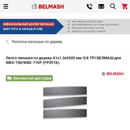
0 
₽
САНКТ-ПЕТЕРБУРГ
Полотна пильные по дереву
+7 (812) 317-66-20
- ЗАКАЗ ИЗДЕЛИЙ
Лента пильная по дереву 41х1,3х5020 мм 5/8 TPI БЕЛМАШ для
WBS-700/WBS-710P (PP297A)
ЗАКАЗАТЬ ЗАПЧАСТЬ
Бесплатная доставка
ВХОД ИЛИ РЕГИСТРАЦИЯ
КАТАЛОГ
АКЦИИ
СРАВНЕНИЕ
(
0
)