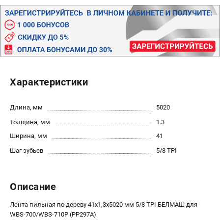
Политика обработки персональных данных
Новости
Бонусная программа
Как нас найти
Пользовательское соглашение
Характеристики
СТАНОЧНОЕ ОБОРУДОВАНИЕ
Комбинированные станки
Длина, мм
5020
Ленточнопильные станки
Толщина, мм
1.3
Рейсмусы
Сверлильные станки
Ширина, мм
41
Стружкоотсосы
Шаг зубьев
5/8 TPI
Фуговальные станки
Циркулярные станки
Описание
Шлифовальные станки
Лента пильная по дереву 41х1,3х5020 мм 5/8 TPI БЕЛМАШ для
ДОПОЛНИТЕЛЬНОЕ ОБОРУДОВАНИЕ
WBS-700/WBS-710P (PP297A)