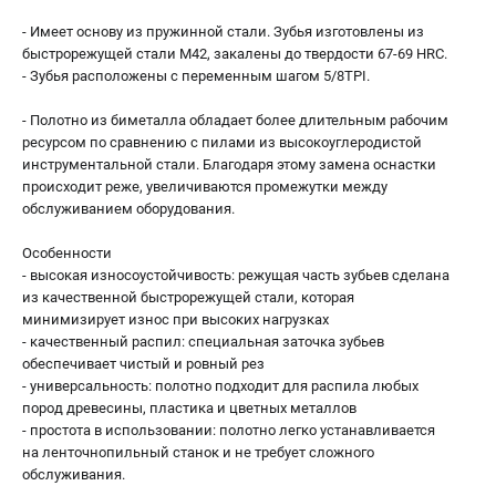
Валы строгальные
- Имеет основу из пружинной стали. Зубья изготовлены из
Патроны и переходники
быстрорежущей стали М42, закалены до твердости 67-69 HRC.
Подставки для станков
- Зубья расположены с переменным шагом 5/8TPI.
Полотна пильные по дереву
- Полотно из биметалла обладает более длительным рабочим
Прижимные устройства
ресурсом по сравнению с пилами из высокоуглеродистой
Рольганги-роликовые опоры
инструментальной стали. Благодаря этому замена оснастки
Цанги и зажимы
происходит реже, увеличиваются промежутки между
обслуживанием оборудования.
ПОЛЕЗНЫЕ СТАТЬИ
Особенности
Характеристики токарных станков
- высокая износоустойчивость: режущая часть зубьев сделана
из качественной быстрорежущей стали, которая
Токарные "ДОПЫ"
минимизирует износ при высоких нагрузках
Все о влажности древесины
- качественный распил: специальная заточка зубьев
обеспечивает чистый и ровный рез
- универсальность: полотно подходит для распила любых
ТЕЛЕФОН (САНКТ-ПЕТЕРБУРГ)
пород древесины, пластика и цветных металлов
+7 (812) 317-66-20
- простота в использовании: полотно легко устанавливается
Информация размещённая на сайте не является публичной
на ленточнопильный станок и не требует сложного
офертой
обслуживания.