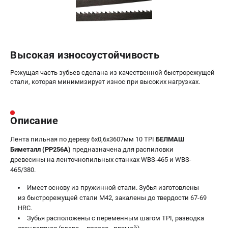
Валы строгальные
Патроны и переходники
Подставки для станков
Полотна пильные по дереву
Высокая износоустойчивость
Прижимные устройства
Рольганги-роликовые опоры
Режущая часть зубьев сделана из качественной быстрорежущей
стали, которая минимизирует износ при высоких нагрузках.
Цанги и зажимы
ПОЛЕЗНЫЕ СТАТЬИ
Описание
Характеристики токарных станков
Токарные "ДОПЫ"
Лента пильная по дереву 6х0,6х3607мм 10 TPI
БЕЛМАШ
Биметалл (PP256A)
предназначена для распиловки
Все о влажности древесины
древесины на ленточнопильных станках WBS-465 и WBS-
465/380.
ТЕЛЕФОН (САНКТ-ПЕТЕРБУРГ)
Имеет основу из пружинной стали. Зубья изготовлены
+7 (812) 317-66-20
из быстрорежущей стали М42, закалены до твердости 67-69
Информация размещённая на сайте не является публичной
HRC.
офертой
Зубья расположены с переменным шагом TPI, разводка