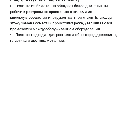
стандартная (влево – вправо - прямой).
проспект Александровской Фермы, 29АЛ
Полотно из биметалла обладает более длительным
8 (812) 317-66-20
рабочим ресурсом по сравнению с пилами из
Режим работы колл-центра:
высокоуглеродистой инструментальной стали. Благодаря
пн-пт - с 9:00 до 18:00
этому замена оснастки происходит реже, увеличиваются
сб - с 10:00 до 16:00
промежутки между обслуживанием оборудования.
вс - выходной
Полотно подходит для распила любых пород древесины,
zakaz@belmash-market.ru
пластика и цветных металлов.