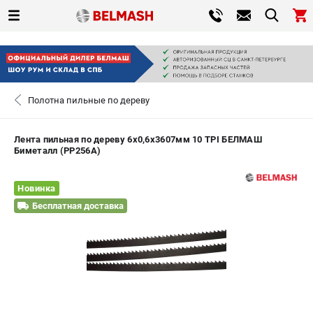
0 
₽
САНКТ-ПЕТЕРБУРГ
Полотна пильные по дереву
+7 (812) 317-66-20
- ЗАКАЗ ИЗДЕЛИЙ
Лента пильная по дереву 6х0,6х3607мм 10 TPI БЕЛМАШ
Биметалл (PP256A)
ЗАКАЗАТЬ ЗАПЧАСТЬ
Новинка
ВХОД ИЛИ РЕГИСТРАЦИЯ
Бесплатная доставка
КАТАЛОГ
АКЦИИ
СРАВНЕНИЕ
(
0
)