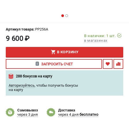
ИЗБРАННОЕ
(
0
)
МАГАЗИНЫ
Артикул товара:
PP256A
СЕРВИС
В наличии: 1 шт.
9 600 ₽
в магазинах
ПОДДЕРЖКА
В КОРЗИНУ
Сервисный центр
ЗАПРОСИТЬ СЧЕТ
Гарантия
Правила обмена и возврата
288 бонусов на карту
Авторизуйтесь
,
чтобы получить бонусы
ИНФОРМАЦИЯ
на карту
Юридическим лицам
Контакты
Самовывоз
Доставка
Способы оплаты
через 3 дня
через 4 дня
бесплатно
О компании
О бренде