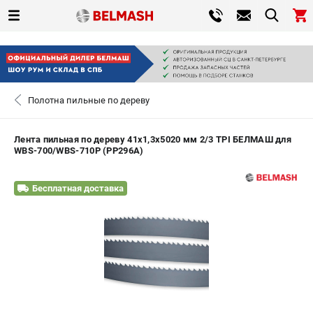
0 
₽
САНКТ-ПЕТЕРБУРГ
Полотна пильные по дереву
+7 (812) 317-66-20
- ЗАКАЗ ИЗДЕЛИЙ
Лента пильная по дереву 41х1,3х5020 мм 2/3 TPI БЕЛМАШ для
WBS-700/WBS-710P (PP296A)
ЗАКАЗАТЬ ЗАПЧАСТЬ
Бесплатная доставка
ВХОД ИЛИ РЕГИСТРАЦИЯ
КАТАЛОГ
АКЦИИ
СРАВНЕНИЕ
(
0
)