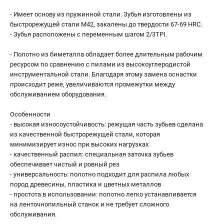
Валы строгальные
- Имеет основу из пружинной стали. Зубья изготовлены из
Патроны и переходники
быстрорежущей стали М42, закалены до твердости 67-69 HRC.
Подставки для станков
- Зубья расположены с переменным шагом 2/3TPI.
Полотна пильные по дереву
- Полотно из биметалла обладает более длительным рабочим
Прижимные устройства
ресурсом по сравнению с пилами из высокоуглеродистой
Рольганги-роликовые опоры
инструментальной стали. Благодаря этому замена оснастки
Цанги и зажимы
происходит реже, увеличиваются промежутки между
обслуживанием оборудования.
ПОЛЕЗНЫЕ СТАТЬИ
Особенности
Характеристики токарных станков
- высокая износоустойчивость: режущая часть зубьев сделана
из качественной быстрорежущей стали, которая
Токарные "ДОПЫ"
минимизирует износ при высоких нагрузках
Все о влажности древесины
- качественный распил: специальная заточка зубьев
обеспечивает чистый и ровный рез
- универсальность: полотно подходит для распила любых
ТЕЛЕФОН (САНКТ-ПЕТЕРБУРГ)
пород древесины, пластика и цветных металлов
+7 (812) 317-66-20
- простота в использовании: полотно легко устанавливается
Информация размещённая на сайте не является публичной
на ленточнопильный станок и не требует сложного
офертой
обслуживания.