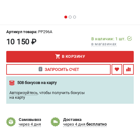
ИЗБРАННОЕ
(
0
)
МАГАЗИНЫ
Артикул товара:
PP296A
СЕРВИС
В наличии: 1 шт.
10 150 ₽
в магазинах
ПОДДЕРЖКА
В КОРЗИНУ
Сервисный центр
ЗАПРОСИТЬ СЧЕТ
Гарантия
Правила обмена и возврата
508 бонусов на карту
Авторизуйтесь
,
чтобы получить бонусы
ИНФОРМАЦИЯ
на карту
Юридическим лицам
Контакты
Самовывоз
Доставка
Способы оплаты
через 4 дня
через 4 дня
бесплатно
О компании
О бренде