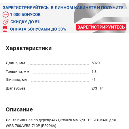
Политика обработки персональных данных
Новости
Бонусная программа
Как нас найти
Пользовательское соглашение
Характеристики
СТАНОЧНОЕ ОБОРУДОВАНИЕ
Комбинированные станки
Длина, мм
5020
Ленточнопильные станки
Толщина, мм
1.3
Рейсмусы
Сверлильные станки
Ширина, мм
41
Стружкоотсосы
Шаг зубьев
2/3 TPI
Фуговальные станки
Циркулярные станки
Описание
Шлифовальные станки
Лента пильная по дереву 41х1,3х5020 мм 2/3 TPI БЕЛМАШ для
ДОПОЛНИТЕЛЬНОЕ ОБОРУДОВАНИЕ
WBS-700/WBS-710P (PP296A)