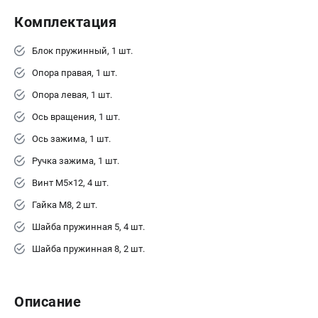
Валы строгальные
Комплектация
Патроны и переходники
Подставки для станков
Блок пружинный, 1 шт.
Полотна пильные по дереву
Опора правая, 1 шт.
Прижимные устройства
Опора левая, 1 шт.
Рольганги-роликовые опоры
Цанги и зажимы
Ось вращения, 1 шт.
Ось зажима, 1 шт.
ПОЛЕЗНЫЕ СТАТЬИ
Ручка зажима, 1 шт.
Характеристики токарных станков
Винт М5×12, 4 шт.
Токарные "ДОПЫ"
Гайка М8, 2 шт.
Все о влажности древесины
Шайба пружинная 5, 4 шт.
Шайба пружинная 8, 2 шт.
ТЕЛЕФОН (САНКТ-ПЕТЕРБУРГ)
+7 (812) 317-66-20
Информация размещённая на сайте не является публичной
Описание
офертой