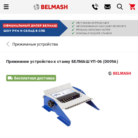
0 
₽
САНКТ-ПЕТЕРБУРГ
Прижимные устройства
+7 (812) 317-66-20
- ЗАКАЗ ИЗДЕЛИЙ
Прижимное устройство к станку БЕЛМАШ УП-06 (D009A)
ЗАКАЗАТЬ ЗАПЧАСТЬ
Бесплатная доставка
ВХОД ИЛИ РЕГИСТРАЦИЯ
КАТАЛОГ
АКЦИИ
СРАВНЕНИЕ
(
0
)