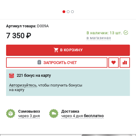
ИЗБРАННОЕ
(
0
)
МАГАЗИНЫ
Артикул товара:
D009A
В наличии: 13 шт.
7 350 ₽
СЕРВИС
в магазинах
В КОРЗИНУ
ПОДДЕРЖКА
Сервисный центр
ЗАПРОСИТЬ СЧЕТ
Гарантия
221 бонус на карту
Правила обмена и возврата
Авторизуйтесь
,
чтобы получить бонусы
на карту
ИНФОРМАЦИЯ
Юридическим лицам
Контакты
Самовывоз
Доставка
через 3 дня
через 4 дня
бесплатно
Способы оплаты
О компании
О бренде