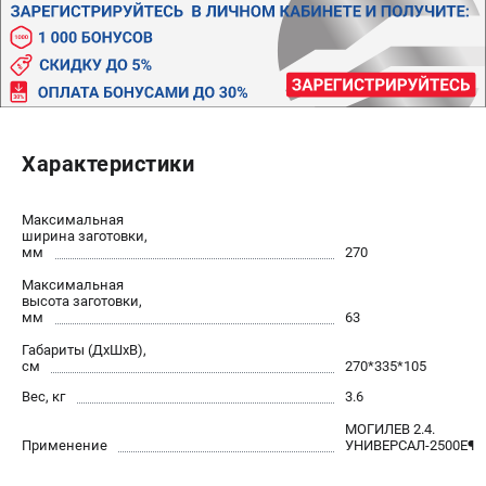
Политика обработки персональных данных
Новости
Бонусная программа
Как нас найти
Пользовательское соглашение
Характеристики
СТАНОЧНОЕ ОБОРУДОВАНИЕ
Комбинированные станки
Максимальная
ширина заготовки,
Ленточнопильные станки
мм
270
Рейсмусы
Максимальная
Сверлильные станки
высота заготовки,
мм
63
Стружкоотсосы
Габариты (ДхШхВ),
Фуговальные станки
см
270*335*105
Циркулярные станки
Вес, кг
3.6
Шлифовальные станки
МОГИЛЕВ 2.4.
Применение
УНИВЕРСАЛ-2500Е¶
ДОПОЛНИТЕЛЬНОЕ ОБОРУДОВАНИЕ