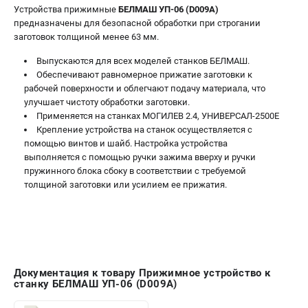
проспект Александровской Фермы, 29АЛ
Устройства прижимные
БЕЛМАШ УП-06 (D009A)
8 (812) 317-66-20
предназначены для безопасной обработки при строгании
Режим работы колл-центра:
заготовок толщиной менее 63 мм.
пн-пт - с 9:00 до 18:00
сб - с 10:00 до 16:00
Выпускаются для всех моделей станков БЕЛМАШ.
вс - выходной
Обеспечивают равномерное прижатие заготовки к
zakaz@belmash-market.ru
рабочей поверхности и облегчают подачу материала, что
улучшает чистоту обработки заготовки.
Применяется на станках МОГИЛЕВ 2.4, УНИВЕРСАЛ-2500Е
Крепление устройства на станок осуществляется с
помощью винтов и шайб. Настройка устройства
выполняется с помощью ручки зажима вверху и ручки
пружинного блока сбоку в соответствии с требуемой
толщиной заготовки или усилием ее прижатия.
Документация к товару Прижимное устройство к
станку БЕЛМАШ УП-06 (D009A)