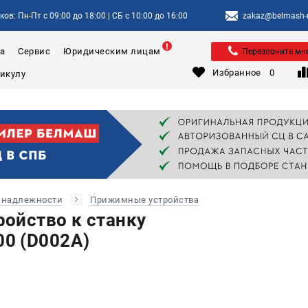
ов: Пн-Пт с 09:00 до 18:00 | СБ с 10:00 до 16:00
zakaz@belmash-m
а
Сервис
Юридическим лицам
Перезвоните мн
Избранное
0
инадлежности
Прижимные устройства
ойство к станку
0 (D002A)