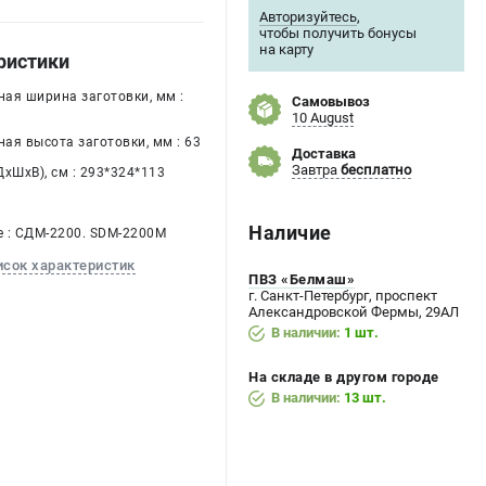
Авторизуйтесь
,
чтобы получить бонусы
на карту
ристики
ая ширина заготовки, мм :
Самовывоз
10 August
ая высота заготовки, мм : 63
Доставка
Завтра
бесплатно
хШхВ), см : 293*324*113
Наличие
 : СДМ-2200. SDM-2200M
исок характеристик
ПВЗ «Белмаш»
г. Санкт-Петербург, проспект
Александровской Фермы, 29АЛ
В наличии:
1 шт.
На складе в другом городе
В наличии:
13 шт.