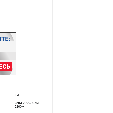
3.4
СДМ-2200. SDM-
2200M