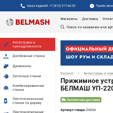
Заказ изделий: +7 (812) 317-66-20
Прием звонк
Магазины
Доставка
Оплат
Аксессуары и
принадлежности
Долбежные станки
Дровоколы
Каталог
Аксессуары и пр
Заточные станки
Прижимное устр
Комбинированные
БЕЛМАШ УП-220
станки
Ленточнопильные
Бесплатная доставка
станки по дереву
Артикул товара:
D002A
Ленточнопильные