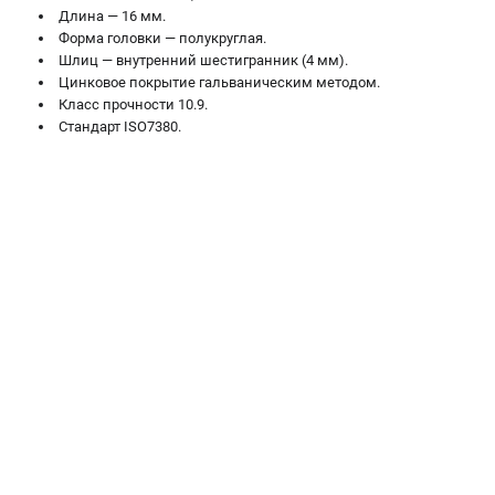
Валы строгальные
Длина — 16 мм.
Форма головки — полукруглая.
Патроны и переходники
Шлиц — внутренний шестигранник (4 мм).
Подставки для станков
Цинковое покрытие гальваническим методом.
Полотна пильные по дереву
Класс прочности 10.9.
Прижимные устройства
Стандарт ISO7380.
Рольганги-роликовые опоры
Цанги и зажимы
ПОЛЕЗНЫЕ СТАТЬИ
Характеристики токарных станков
Токарные "ДОПЫ"
Все о влажности древесины
ТЕЛЕФОН (САНКТ-ПЕТЕРБУРГ)
+7 (812) 317-66-20
Информация размещённая на сайте не является публичной
офертой