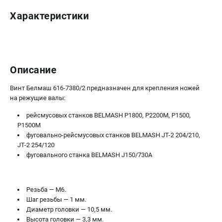
Политика обработки персональных данных
Характеристики
Новости
Бонусная программа
Как нас найти
Пользовательское соглашение
Описание
СТАНОЧНОЕ ОБОРУДОВАНИЕ
Винт Белмаш 616-7380/2 предназначен для крепления ножей
на режущие валы:
Комбинированные станки
Ленточнопильные станки
рейсмусовых станков BELMASH P1800, P2200M, P1500,
Рейсмусы
P1500M
фуговально-рейсмусовых станков BELMASH JT-2 204/210,
Сверлильные станки
JT-2 254/120
Стружкоотсосы
фуговального станка BELMASH J150/730A
Фуговальные станки
Циркулярные станки
Шлифовальные станки
Резьба — M6.
Шаг резьбы — 1 мм.
Диаметр головки — 10,5 мм.
ДОПОЛНИТЕЛЬНОЕ ОБОРУДОВАНИЕ
Высота головки — 3,3 мм.