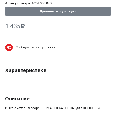
Артикул товара:
105A.000.040
ИЗБРАННОЕ
(
0
)
Временно отсутствует
МАГАЗИНЫ
1 435
c
СЕРВИС
ПОДДЕРЖКА
Сообщить о поступлении
Сервисный центр
Гарантия
Правила обмена и возврата
Характеристики
ИНФОРМАЦИЯ
Юридическим лицам
Контакты
Описание
Способы оплаты
О компании
Выключатель в сборе БЕЛМАШ 105A.000.040 для DP300-16VS
О бренде