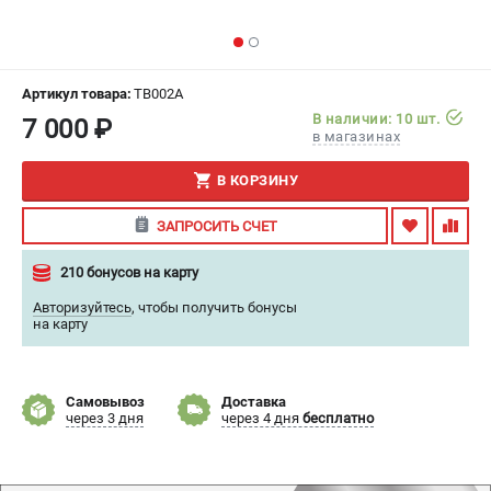
ИЗБРАННОЕ
(
0
)
МАГАЗИНЫ
Артикул товара:
TB002A
В наличии: 10 шт.
7 000 ₽
СЕРВИС
в магазинах
В КОРЗИНУ
ПОДДЕРЖКА
Сервисный центр
ЗАПРОСИТЬ СЧЕТ
Гарантия
210 бонусов на карту
Правила обмена и возврата
Авторизуйтесь
,
чтобы получить бонусы
на карту
ИНФОРМАЦИЯ
Юридическим лицам
Контакты
Самовывоз
Доставка
через 3 дня
через 4 дня
бесплатно
Способы оплаты
О компании
О бренде