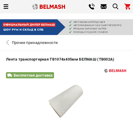
0 
₽
САНКТ-ПЕТЕРБУРГ
Прочие принадлежности
+7 (812) 317-66-20
- ЗАКАЗ ИЗДЕЛИЙ
Лента транспортерная TB1074х405мм БЕЛМАШ (TB002A)
ЗАКАЗАТЬ ЗАПЧАСТЬ
Бесплатная доставка
ВХОД ИЛИ РЕГИСТРАЦИЯ
КАТАЛОГ
АКЦИИ
СРАВНЕНИЕ
(
0
)