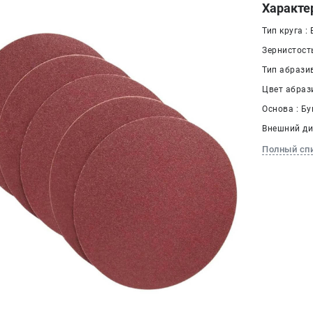
Характе
Тип круга :
Зернистость
Тип абрази
Цвет абраз
Основа : Б
Внешний ди
Полный сп