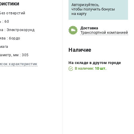
ристики
Авторизуйтесь
,
чтобы получить бонусы
 Без отверстий
на карту
 : 60
Доставка
ва : Электрокорунд
Транспортной компанией
ива : бордо
умага
Наличие
аметр, мм : 305
На складе в другом городе
исок характеристик
В наличии:
10 шт.