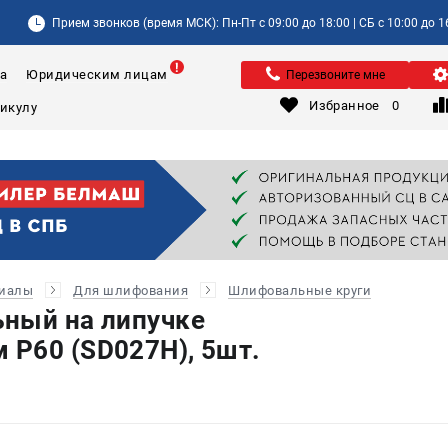
Прием звонков (время МСК): Пн-Пт с 09:00 до 18:00 | СБ с 10:00 до 1
а
Юридическим лицам
Перезвоните мне
Избранное
0
риалы
Для шлифования
Шлифовальные круги
ный на липучке
P60 (SD027H), 5шт.