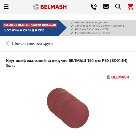
0 
₽
САНКТ-ПЕТЕРБУРГ
Шлифовальные круги
+7 (812) 317-66-20
- ЗАКАЗ ИЗДЕЛИЙ
Круг шлифовальный на липучке БЕЛМАШ 150 мм P80 (SD014H),
5шт.
ЗАКАЗАТЬ ЗАПЧАСТЬ
ВХОД ИЛИ РЕГИСТРАЦИЯ
КАТАЛОГ
АКЦИИ
СРАВНЕНИЕ
(
0
)