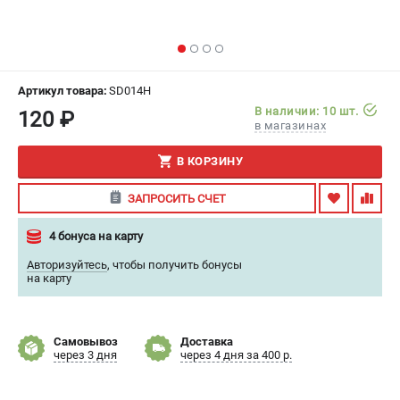
ИЗБРАННОЕ
(
0
)
МАГАЗИНЫ
Артикул товара:
SD014H
СЕРВИС
В наличии: 10 шт.
120 ₽
в магазинах
ПОДДЕРЖКА
В КОРЗИНУ
Сервисный центр
ЗАПРОСИТЬ СЧЕТ
Гарантия
Правила обмена и возврата
4 бонуса на карту
Авторизуйтесь
,
чтобы получить бонусы
ИНФОРМАЦИЯ
на карту
Юридическим лицам
Контакты
Самовывоз
Доставка
Способы оплаты
через 3 дня
через 4 дня за 400 р.
О компании
О бренде