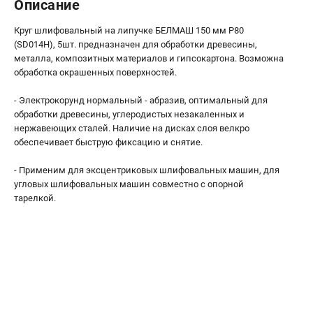
Описание
Валы строгальные
Патроны и переходники
Круг шлифовальный на липучке БЕЛМАШ 150 мм P80
Подставки для станков
(SD014H), 5шт. предназначен для обработки древесины,
металла, композитных материалов и гипсокартона. Возможна
Полотна пильные по дереву
обработка окрашенных поверхностей.
Прижимные устройства
Рольганги-роликовые опоры
- Электрокорунд нормальный - абразив, оптимальный для
Цанги и зажимы
обработки древесины, углеродистых незакаленных и
нержавеющих сталей. Наличие на дисках слоя велкро
обеспечивает быструю фиксацию и снятие.
ПОЛЕЗНЫЕ СТАТЬИ
- Применим для эксцентриковых шлифовальных машин, для
Характеристики токарных станков
угловых шлифовальных машин совместно с опорной
Токарные "ДОПЫ"
тарелкой.
Все о влажности древесины
ТЕЛЕФОН (САНКТ-ПЕТЕРБУРГ)
+7 (812) 317-66-20
Информация размещённая на сайте не является публичной
офертой