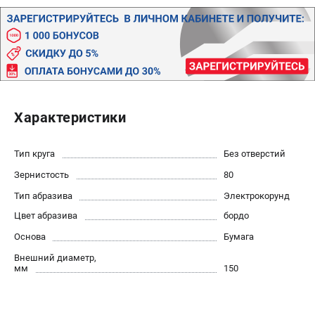
Политика обработки персональных данных
Новости
Бонусная программа
Как нас найти
Пользовательское соглашение
Характеристики
СТАНОЧНОЕ ОБОРУДОВАНИЕ
Комбинированные станки
Тип круга
Без отверстий
Ленточнопильные станки
Зернистость
80
Рейсмусы
Сверлильные станки
Тип абразива
Электрокорунд
Стружкоотсосы
Цвет абразива
бордо
Фуговальные станки
Основа
Бумага
Циркулярные станки
Внешний диаметр,
Шлифовальные станки
мм
150
ДОПОЛНИТЕЛЬНОЕ ОБОРУДОВАНИЕ