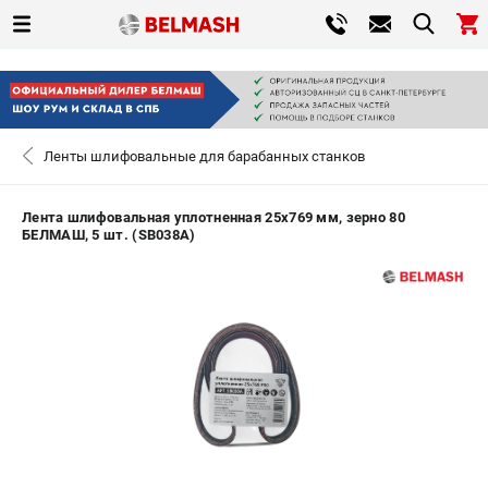
0 
₽
САНКТ-ПЕТЕРБУРГ
Ленты шлифовальные для барабанных станков
+7 (812) 317-66-20
- ЗАКАЗ ИЗДЕЛИЙ
Лента шлифовальная уплотненная 25х769 мм, зерно 80
БЕЛМАШ, 5 шт. (SB038A)
ЗАКАЗАТЬ ЗАПЧАСТЬ
ВХОД ИЛИ РЕГИСТРАЦИЯ
КАТАЛОГ
АКЦИИ
СРАВНЕНИЕ
(
0
)