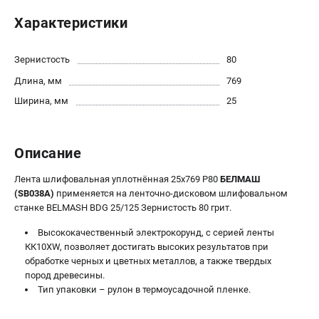
Политика обработки персональных данных
Характеристики
Новости
Бонусная программа
Зернистость
80
Как нас найти
Длина, мм
769
Пользовательское соглашение
Ширина, мм
25
СТАНОЧНОЕ ОБОРУДОВАНИЕ
Комбинированные станки
Описание
Ленточнопильные станки
Рейсмусы
Лента шлифовальная уплотнённая 25х769 Р80
БЕЛМАШ
(SB038A)
применяется на ленточно-дисковом шлифовальном
Сверлильные станки
станке BELMASH BDG 25/125 Зернистость 80 грит.
Стружкоотсосы
Фуговальные станки
Высококачественный электрокорунд, с серией ленты
КК10XW, позволяет достигать высоких результатов при
Циркулярные станки
обработке черных и цветных металлов, а также твердых
Шлифовальные станки
пород древесины.
Тип упаковки – рулон в термоусадочной пленке.
ДОПОЛНИТЕЛЬНОЕ ОБОРУДОВАНИЕ