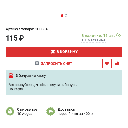
ИЗБРАННОЕ
(
0
)
МАГАЗИНЫ
Артикул товара:
SB038A
СЕРВИС
В наличии: 19 шт.
115 ₽
в 1 магазине
ПОДДЕРЖКА
В КОРЗИНУ
Сервисный центр
ЗАПРОСИТЬ СЧЕТ
Гарантия
Правила обмена и возврата
3 бонуса на карту
Авторизуйтесь
,
чтобы получить бонусы
ИНФОРМАЦИЯ
на карту
Юридическим лицам
Контакты
Самовывоз
Доставка
Способы оплаты
10 August
через 2 дня за 400 р.
О компании
О бренде