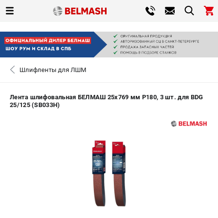
0 
₽
САНКТ-ПЕТЕРБУРГ
Шлифленты для ЛШМ
+7 (812) 317-66-20
- ЗАКАЗ ИЗДЕЛИЙ
Лента шлифовальная БЕЛМАШ 25х769 мм P180, 3 шт. для BDG
25/125 (SB033H)
ЗАКАЗАТЬ ЗАПЧАСТЬ
ВХОД ИЛИ РЕГИСТРАЦИЯ
КАТАЛОГ
АКЦИИ
СРАВНЕНИЕ
(
0
)