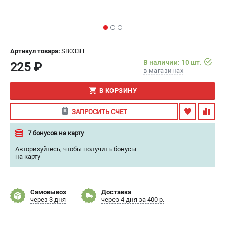
ИЗБРАННОЕ
(
0
)
МАГАЗИНЫ
Артикул товара:
SB033H
СЕРВИС
В наличии: 10 шт.
225 ₽
в магазинах
ПОДДЕРЖКА
В КОРЗИНУ
Сервисный центр
ЗАПРОСИТЬ СЧЕТ
Гарантия
Правила обмена и возврата
7 бонусов на карту
Авторизуйтесь
,
чтобы получить бонусы
ИНФОРМАЦИЯ
на карту
Юридическим лицам
Контакты
Самовывоз
Доставка
Способы оплаты
через 3 дня
через 4 дня за 400 р.
О компании
О бренде