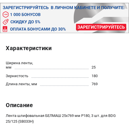
Политика обработки персональных данных
Новости
Бонусная программа
Как нас найти
Пользовательское соглашение
Характеристики
СТАНОЧНОЕ ОБОРУДОВАНИЕ
Комбинированные станки
Ширина ленты,
Ленточнопильные станки
мм
25
Рейсмусы
Зернистость
180
Сверлильные станки
Длина ленты, мм
769
Стружкоотсосы
Фуговальные станки
Циркулярные станки
Описание
Шлифовальные станки
Лента шлифовальная БЕЛМАШ 25х769 мм P180, 3 шт. для BDG
25/125 (SB033H)
ДОПОЛНИТЕЛЬНОЕ ОБОРУДОВАНИЕ