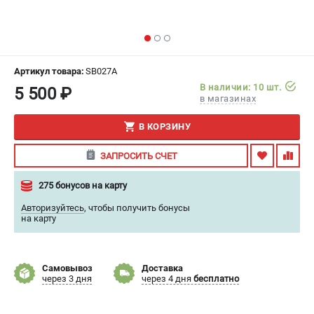
ИЗБРАННОЕ
(
0
)
МАГАЗИНЫ
Артикул товара:
SB027A
СЕРВИС
В наличии: 10 шт.
5 500 ₽
в магазинах
ПОДДЕРЖКА
В КОРЗИНУ
Сервисный центр
ЗАПРОСИТЬ СЧЕТ
Гарантия
Правила обмена и возврата
275 бонусов на карту
Авторизуйтесь
,
чтобы получить бонусы
ИНФОРМАЦИЯ
на карту
Юридическим лицам
Контакты
Самовывоз
Доставка
Способы оплаты
через 3 дня
через 4 дня
бесплатно
О компании
О бренде