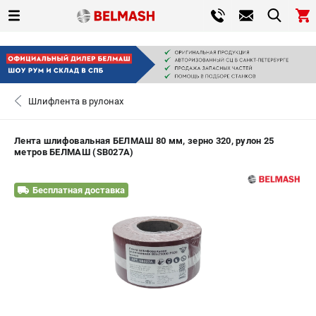
0 
₽
САНКТ-ПЕТЕРБУРГ
Шлифлента в рулонах
+7 (812) 317-66-20
- ЗАКАЗ ИЗДЕЛИЙ
Лента шлифовальная БЕЛМАШ 80 мм, зерно 320, рулон 25
метров БЕЛМАШ (SB027A)
ЗАКАЗАТЬ ЗАПЧАСТЬ
Бесплатная доставка
ВХОД ИЛИ РЕГИСТРАЦИЯ
КАТАЛОГ
АКЦИИ
СРАВНЕНИЕ
(
0
)