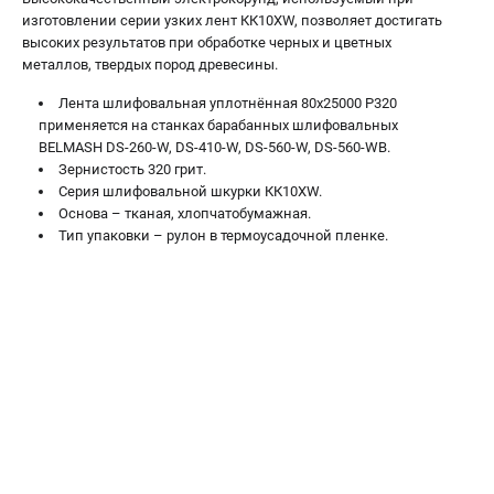
Валы строгальные
изготовлении серии узких лент КК10XW, позволяет достигать
Патроны и переходники
высоких результатов при обработке черных и цветных
металлов, твердых пород древесины.
Подставки для станков
Полотна пильные по дереву
Лента шлифовальная уплотнённая 80х25000 P320
Прижимные устройства
применяется на станках барабанных шлифовальных
BELMASH DS-260-W, DS-410-W, DS-560-W, DS-560-WB.
Рольганги-роликовые опоры
Зернистость 320 грит.
Цанги и зажимы
Серия шлифовальной шкурки КК10XW.
Основа – тканая, хлопчатобумажная.
Тип упаковки – рулон в термоусадочной пленке.
ПОЛЕЗНЫЕ СТАТЬИ
Характеристики токарных станков
Токарные "ДОПЫ"
Все о влажности древесины
ТЕЛЕФОН (САНКТ-ПЕТЕРБУРГ)
+7 (812) 317-66-20
Информация размещённая на сайте не является публичной
офертой