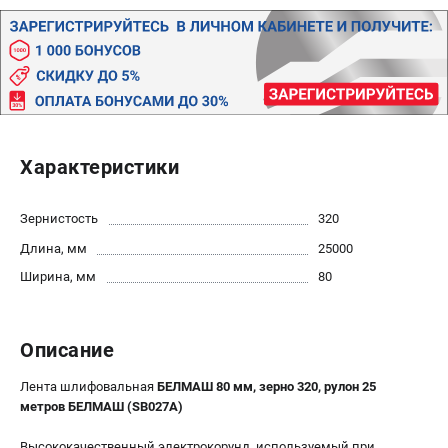
Политика обработки персональных данных
Новости
Бонусная программа
Как нас найти
Пользовательское соглашение
Характеристики
СТАНОЧНОЕ ОБОРУДОВАНИЕ
Комбинированные станки
Зернистость
320
Ленточнопильные станки
Длина, мм
25000
Рейсмусы
Сверлильные станки
Ширина, мм
80
Стружкоотсосы
Фуговальные станки
Описание
Циркулярные станки
Шлифовальные станки
Лента шлифовальная
БЕЛМАШ 80 мм, зерно 320, рулон 25
метров БЕЛМАШ (SB027A)
ДОПОЛНИТЕЛЬНОЕ ОБОРУДОВАНИЕ
Высококачественный электрокорунд, используемый при