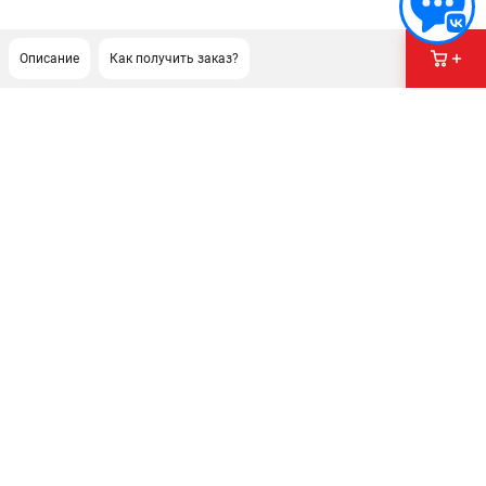
Описание
Как получить заказ?
ПОДДЕРЖКА
Сервисный центр
Гарантия
Правила обмена и возврата
ИНФОРМАЦИЯ
Юридическим лицам
Контакты
Способы оплаты
О компании