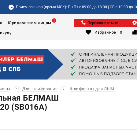
Прием звонков (время МСК): Пн-Пт с 09:00 до 18:00 | СБ с 10:00 до 1
а
Юридическим лицам
Перезвоните мне
Избранное
0
риалы
Для шлифования
Шлифленты для ЛШМ
альная БЕЛМАШ
20 (SB016A)