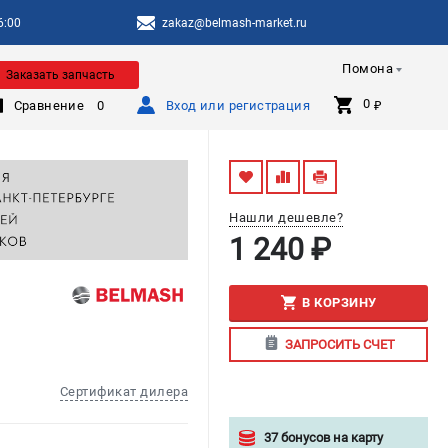
6:00
zakaz@belmash-market.ru
Помона
Заказать запчасть
0 
Сравнение
0
Вход или регистрация
₽
Нашли дешевле?
1 240 ₽
В КОРЗИНУ
ЗАПРОСИТЬ СЧЕТ
Сертификат дилера
37 бонусов на карту