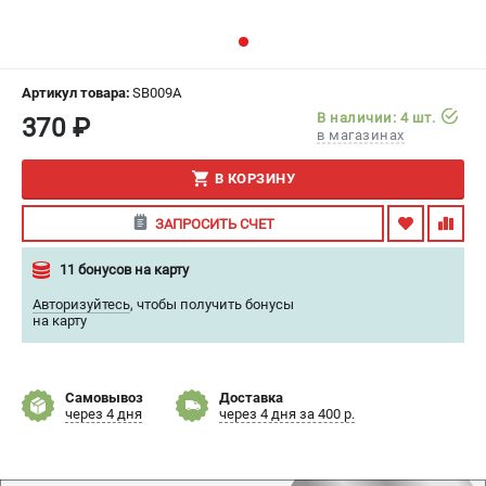
ИЗБРАННОЕ
(
0
)
МАГАЗИНЫ
Артикул товара:
SB009A
В наличии: 4 шт.
370 ₽
СЕРВИС
в магазинах
В КОРЗИНУ
ПОДДЕРЖКА
Сервисный центр
ЗАПРОСИТЬ СЧЕТ
Гарантия
11 бонусов на карту
Правила обмена и возврата
Авторизуйтесь
,
чтобы получить бонусы
на карту
ИНФОРМАЦИЯ
Юридическим лицам
Контакты
Самовывоз
Доставка
через 4 дня
через 4 дня за 400 р.
Способы оплаты
О компании
О бренде