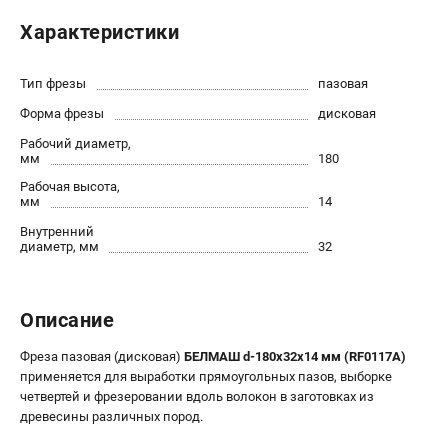
Политика обработки персональных данных
Характеристики
Новости
Бонусная программа
Тип фрезы
пазовая
Как нас найти
Форма фрезы
дисковая
Пользовательское соглашение
Рабочий диаметр,
мм
180
СТАНОЧНОЕ ОБОРУДОВАНИЕ
Рабочая высота,
Комбинированные станки
мм
14
Ленточнопильные станки
Внутренний
диаметр, мм
32
Рейсмусы
Сверлильные станки
Стружкоотсосы
Описание
Фуговальные станки
Циркулярные станки
Фреза пазовая (дисковая)
БЕЛМАШ d-180х32х14 мм (RF0117A)
Шлифовальные станки
применяется для выработки прямоугольных пазов, выборке
четвертей и фрезеровании вдоль волокон в заготовках из
древесины различных пород.
ДОПОЛНИТЕЛЬНОЕ ОБОРУДОВАНИЕ