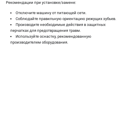
Рекомендации при установке/замене:
Валы строгальные
Патроны и переходники
Отключите машину от питающей сети.
Подставки для станков
Соблюдайте правильную ориентацию режущих зубьев.
Производите необходимые действия в защитных
Полотна пильные по дереву
перчатках для предотвращения травм.
Прижимные устройства
Используйте оснастку, рекомендованную
Рольганги-роликовые опоры
производителем оборудования.
Цанги и зажимы
ПОЛЕЗНЫЕ СТАТЬИ
Характеристики токарных станков
Токарные "ДОПЫ"
Все о влажности древесины
ТЕЛЕФОН (САНКТ-ПЕТЕРБУРГ)
+7 (812) 317-66-20
Информация размещённая на сайте не является публичной
офертой