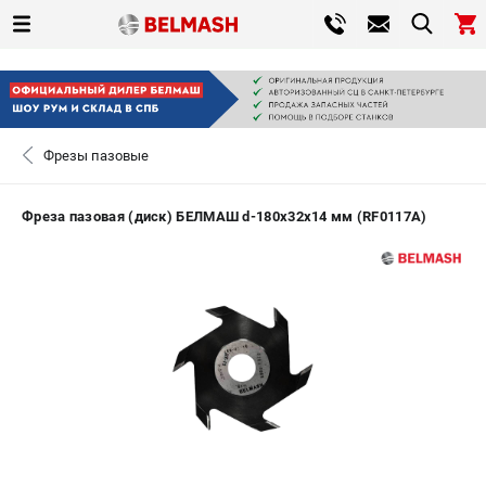
0 
₽
САНКТ-ПЕТЕРБУРГ
Фрезы пазовые
+7 (812) 317-66-20
- ЗАКАЗ ИЗДЕЛИЙ
Фреза пазовая (диск) БЕЛМАШ d-180х32х14 мм (RF0117A)
ЗАКАЗАТЬ ЗАПЧАСТЬ
ВХОД ИЛИ РЕГИСТРАЦИЯ
КАТАЛОГ
АКЦИИ
СРАВНЕНИЕ
(
0
)