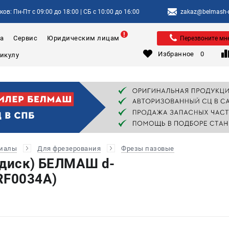
ов: Пн-Пт с 09:00 до 18:00 | СБ с 10:00 до 16:00
zakaz@belmash-m
а
Сервис
Юридическим лицам
Перезвоните мн
Избранное
0
риалы
Для фрезерования
Фрезы пазовые
(диск) БЕЛМАШ d-
RF0034A)