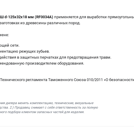
 d-125х32х18 мм (RF0034A)
применяется для выработки прямоугольных
 заготовках из древесины различных пород.
мене:
ющей сети.
иентацию режущих зубьев.
ействия в защитных перчатках для предотвращения травм.
омендованную производителем оборудования.
 Технического регламента Таможенного Союза 010/2011 «О безопасност
ния дилера менять комплектацию, технические, визуальные
ства. 2.) Продавец снимает с себя ответственность за полную
ного подбора клиентом запасных частей для изделия.