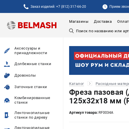
Заказ изделий: +7 (812) 317-66-20
Прием звонк
Магазины
Доставка
Оплат
Аксессуары и
принадлежности
Долбежные станки
Дровоколы
Каталог
Расходные мате
Заточные станки
Фреза пазовая 
Комбинированные
125х32х18 мм (
станки
Артикул товара:
RF0034A
Ленточнопильные
станки по дереву
Ленточнопильные