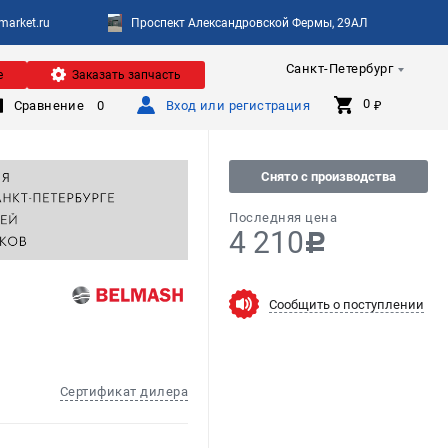
arket.ru
Проспект Александровской Фермы, 29АЛ
Санкт-Петербург
е
Заказать запчасть
0 
Сравнение
0
Вход или регистрация
₽
Снято с производства
Последняя цена
4 210
c
Сообщить о поступлении
Сертификат дилера