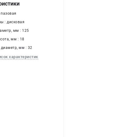
ристики
: пазовая
ы : дисковая
аметр, мм : 125
ота, мм : 18
диаметр, мм : 32
исок характеристик