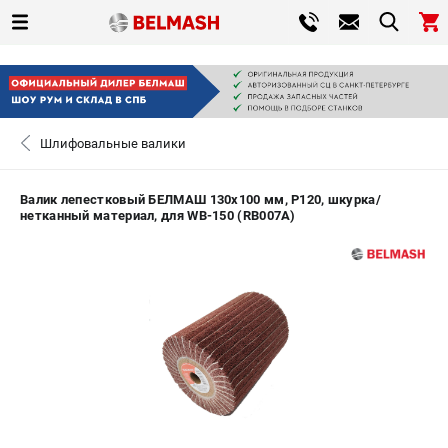
0 
₽
САНКТ-ПЕТЕРБУРГ
Шлифовальные валики
+7 (812) 317-66-20
- ЗАКАЗ ИЗДЕЛИЙ
Валик лепестковый БЕЛМАШ 130х100 мм, P120, шкурка/
нетканный материал, для WB-150 (RB007A)
ЗАКАЗАТЬ ЗАПЧАСТЬ
ВХОД ИЛИ РЕГИСТРАЦИЯ
КАТАЛОГ
АКЦИИ
СРАВНЕНИЕ
(
0
)