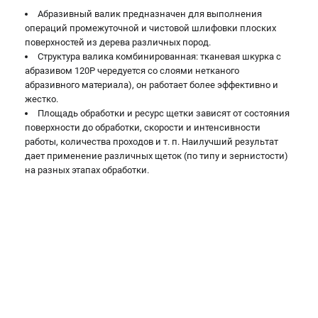
Валы строгальные
Абразивный валик предназначен для выполнения
Патроны и переходники
операций промежуточной и чистовой шлифовки плоских
поверхностей из дерева различных пород.
Подставки для станков
Структура валика комбинированная: тканевая шкурка с
Полотна пильные по дереву
абразивом 120Р чередуется со слоями нетканого
Прижимные устройства
абразивного материала), он работает более эффективно и
Рольганги-роликовые опоры
жестко.
Площадь обработки и ресурс щетки зависят от состояния
Цанги и зажимы
поверхности до обработки, скорости и интенсивности
работы, количества проходов и т. п. Наилучший результат
ПОЛЕЗНЫЕ СТАТЬИ
дает применение различных щеток (по типу и зернистости)
на разных этапах обработки.
Характеристики токарных станков
Токарные "ДОПЫ"
Все о влажности древесины
ТЕЛЕФОН (САНКТ-ПЕТЕРБУРГ)
+7 (812) 317-66-20
Информация размещённая на сайте не является публичной
офертой