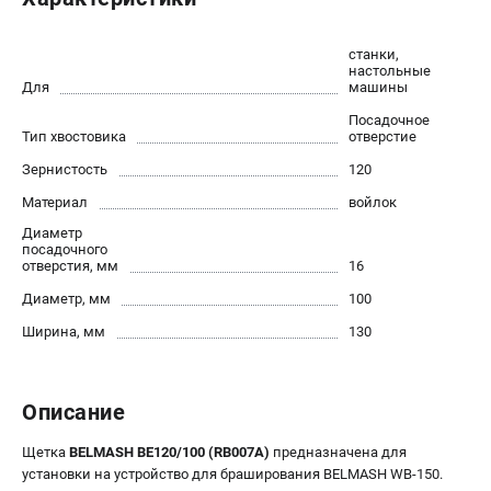
Политика обработки персональных данных
Новости
станки,
настольные
Бонусная программа
Для
машины
Как нас найти
Посадочное
Пользовательское соглашение
Тип хвостовика
отверстие
Зернистость
120
СТАНОЧНОЕ ОБОРУДОВАНИЕ
Материал
войлок
Комбинированные станки
Диаметр
Ленточнопильные станки
посадочного
отверстия, мм
16
Рейсмусы
Диаметр, мм
100
Сверлильные станки
Стружкоотсосы
Ширина, мм
130
Фуговальные станки
Циркулярные станки
Описание
Шлифовальные станки
Щетка
BELMASH BE120/100 (RB007A)
предназначена для
ДОПОЛНИТЕЛЬНОЕ ОБОРУДОВАНИЕ
установки на устройство для браширования BELMASH WB-150.