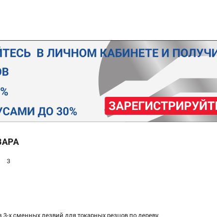
ВАРА
3
 3-х сменных лезвий для токарных резцов по дереву.