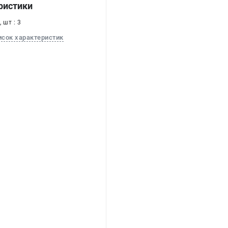
ристики
 шт : 3
исок характеристик