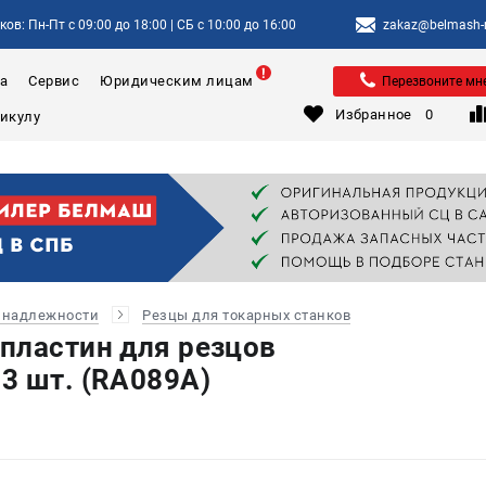
ов: Пн-Пт с 09:00 до 18:00 | СБ с 10:00 до 16:00
zakaz@belmash-m
а
Сервис
Юридическим лицам
Перезвоните мн
Избранное
0
инадлежности
Резцы для токарных станков
пластин для резцов
3 шт. (RA089A)