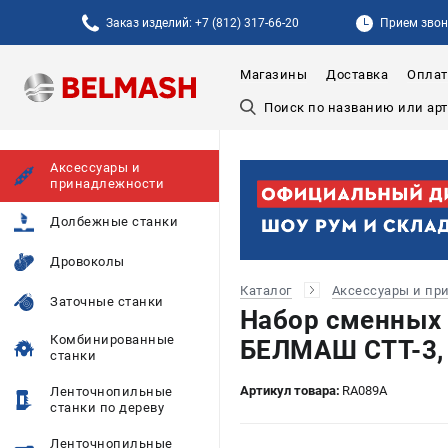
Заказ изделий: +7 (812) 317-66-20
Прием звонк
Магазины
Доставка
Оплат
Аксессуары и
принадлежности
Долбежные станки
Дровоколы
Каталог
Аксессуары и пр
Заточные станки
Набор сменных 
Комбинированные
БЕЛМАШ СTT-3, 
станки
Артикул товара:
RA089A
Ленточнопильные
станки по дереву
Ленточнопильные