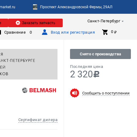
arket.ru
Проспект Александровской Фермы, 29АЛ
Санкт-Петербург
е
Заказать запчасть
0 
Сравнение
0
Вход или регистрация
₽
Снято с производства
Последняя цена
2 320
c
Сообщить о поступлении
Сертификат дилера