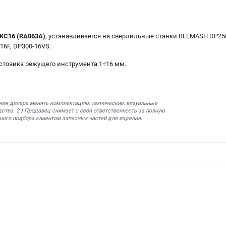
C16 (RA063A)
, устанавливается на сверлильные станки BELMASH DP250-
16F, DP300-16VS.
товика режущего инструмента 1÷16 мм.
ния дилера менять комплектацию, технические, визуальные
ства. 2.) Продавец снимает с себя ответственность за полную
ного подбора клиентом запасных частей для изделия.