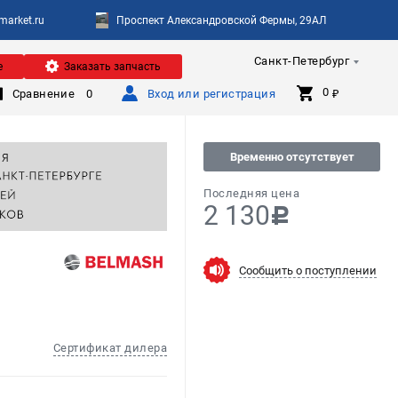
arket.ru
Проспект Александровской Фермы, 29АЛ
Санкт-Петербург
е
Заказать запчасть
0 
Сравнение
0
Вход или регистрация
₽
Временно отсутствует
Последняя цена
2 130
c
Сообщить о поступлении
Сертификат дилера