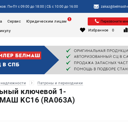
ов: Пн-Пт с 09:00 до 18:00 | СБ с 10:00 до 16:00
zakaz@belmash-m
а
Сервис
Юридическим лицам
Перезвоните мн
Избранное
0
инадлежности
Патроны и переходники
ьный ключевой 1-
МАШ KC16 (RA063A)