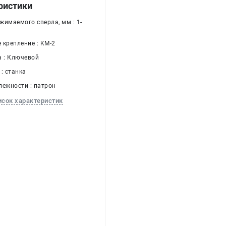
ристики
жимаемого сверла, мм : 1-
 крепление : KM-2
а : Ключевой
: станка
лежности : патрон
исок характеристик