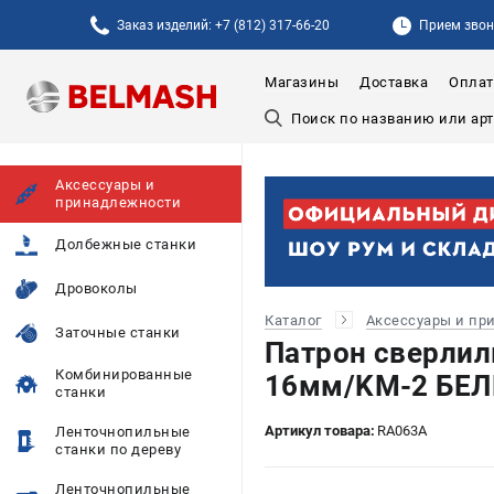
Заказ изделий: +7 (812) 317-66-20
Прием звонк
Магазины
Доставка
Оплат
Аксессуары и
принадлежности
Долбежные станки
Дровоколы
Каталог
Аксессуары и пр
Заточные станки
Патрон сверлил
Комбинированные
16мм/KM-2 БЕЛ
станки
Артикул товара:
RA063A
Ленточнопильные
станки по дереву
Ленточнопильные