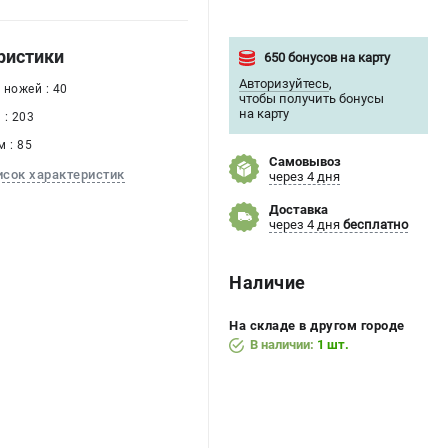
ристики
650 бонусов на карту
Авторизуйтесь
,
 ножей : 40
чтобы получить бонусы
на карту
 : 203
 : 85
Самовывоз
исок характеристик
через 4 дня
Доставка
через 4 дня
бесплатно
Наличие
На складе в другом городе
В наличии:
1 шт.