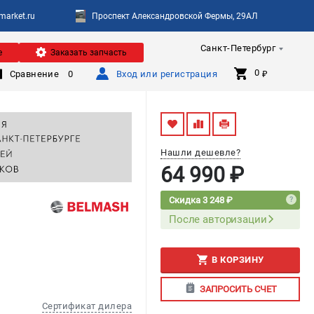
arket.ru
Проспект Александровской Фермы, 29АЛ
Санкт-Петербург
е
Заказать запчасть
0 
Сравнение
0
Вход или регистрация
₽
Нашли дешевле?
64 990 ₽
Скидка 3 248 ₽
После авторизации
В КОРЗИНУ
ЗАПРОСИТЬ СЧЕТ
Сертификат дилера