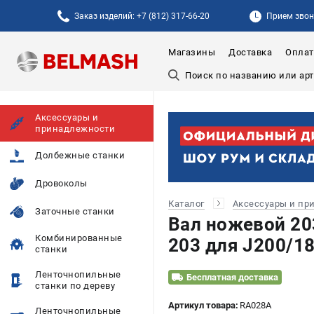
Заказ изделий: +7 (812) 317-66-20
Прием звонк
Магазины
Доставка
Оплат
Аксессуары и
принадлежности
Долбежные станки
Дровоколы
Каталог
Аксессуары и пр
Заточные станки
Вал ножевой 20
Комбинированные
203 для J200/1
станки
Ленточнопильные
Бесплатная доставка
станки по дереву
Артикул товара:
RA028A
Ленточнопильные