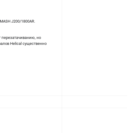
LMASH J200/1800AR.
т перезатачиванию, но
валов Helical существенно