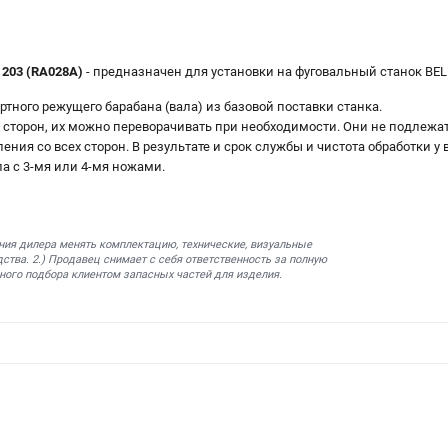
 203 (RA028A)
- предназначен для установки на фуговальный станок BE
тного режущего барабана (вала) из базовой поставки станка.
х сторон, их можно переворачивать при необходимости. Они не подлежа
ния со всех сторон. В результате и срок службы и чистота обработки у 
ла с 3-мя или 4-мя ножами.
ния дилера менять комплектацию, технические, визуальные
ства. 2.) Продавец снимает с себя ответственность за полную
ного подбора клиентом запасных частей для изделия.