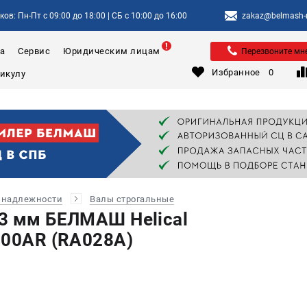
ов: Пн-Пт с 09:00 до 18:00 | СБ с 10:00 до 16:00
zakaz@belmash-m
а
Сервис
Юридическим лицам
Перезвоните мн
Избранное
0
инадлежности
Валы строгальные
3 мм БЕЛМАШ Helical
800AR (RA028A)