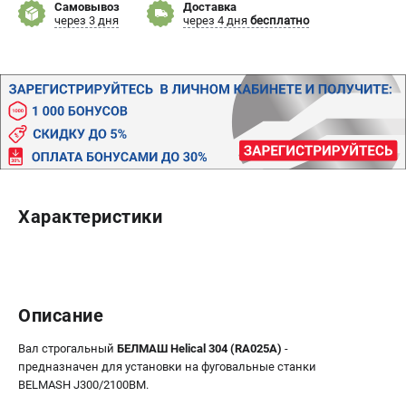
Самовывоз
Доставка
Политика обработки персональных данных
через 3 дня
через 4 дня
бесплатно
Новости
Бонусная программа
Как нас найти
Пользовательское соглашение
СТАНОЧНОЕ ОБОРУДОВАНИЕ
Комбинированные станки
Ленточнопильные станки
Характеристики
Рейсмусы
Сверлильные станки
Стружкоотсосы
Фуговальные станки
Описание
Циркулярные станки
Шлифовальные станки
Вал строгальный
БЕЛМАШ Helical 304 (RA025A)
-
предназначен для установки на фуговальные станки
BELMASH J300/2100BM.
ДОПОЛНИТЕЛЬНОЕ ОБОРУДОВАНИЕ