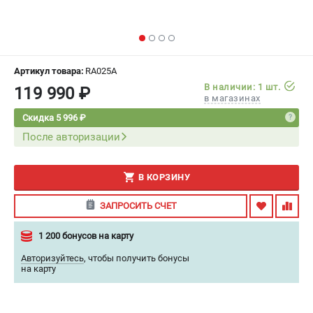
ИЗБРАННОЕ
(
0
)
МАГАЗИНЫ
Артикул товара:
RA025A
СЕРВИС
В наличии: 1 шт.
119 990 ₽
в магазинах
Скидка 5 996 ₽
ПОДДЕРЖКА
После авторизации
Сервисный центр
Гарантия
В КОРЗИНУ
Правила обмена и возврата
ЗАПРОСИТЬ СЧЕТ
ИНФОРМАЦИЯ
1 200 бонусов на карту
Юридическим лицам
Контакты
Авторизуйтесь
,
чтобы получить бонусы
на карту
Способы оплаты
О компании
О бренде