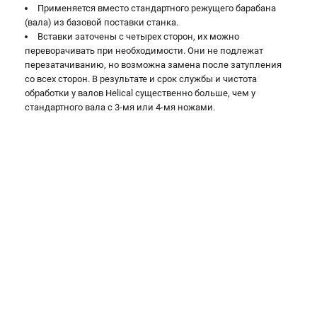
Применяется вместо стандартного режущего барабана
Валы строгальные
(вала) из базовой поставки станка.
Патроны и переходники
Вставки заточены с четырех сторон, их можно
Подставки для станков
переворачивать при необходимости. Они не подлежат
Полотна пильные по дереву
перезатачиванию, но возможна замена после затупления
со всех сторон. В результате и срок службы и чистота
Прижимные устройства
обработки у валов Helical существенно больше, чем у
Рольганги-роликовые опоры
стандартного вала с 3-мя или 4-мя ножами.
Цанги и зажимы
ПОЛЕЗНЫЕ СТАТЬИ
Характеристики токарных станков
Токарные "ДОПЫ"
Все о влажности древесины
ТЕЛЕФОН (САНКТ-ПЕТЕРБУРГ)
+7 (812) 317-66-20
Информация размещённая на сайте не является публичной
офертой