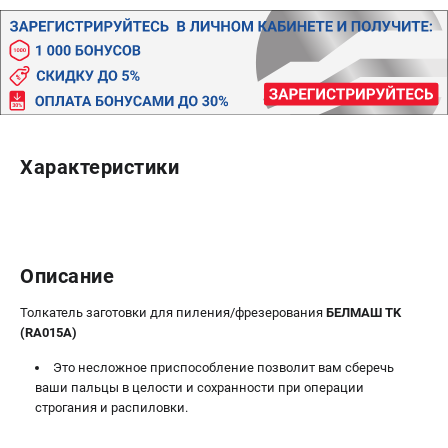
Политика обработки персональных данных
Новости
Бонусная программа
Как нас найти
Пользовательское соглашение
Характеристики
СТАНОЧНОЕ ОБОРУДОВАНИЕ
Комбинированные станки
Ленточнопильные станки
Рейсмусы
Описание
Сверлильные станки
Стружкоотсосы
Толкатель заготовки для пиления/фрезерования
БЕЛМАШ TK
Фуговальные станки
(RA015A)
Циркулярные станки
Это несложное приспособление позволит вам сберечь
Шлифовальные станки
ваши пальцы в целости и сохранности при операции
строгания и распиловки.
ДОПОЛНИТЕЛЬНОЕ ОБОРУДОВАНИЕ