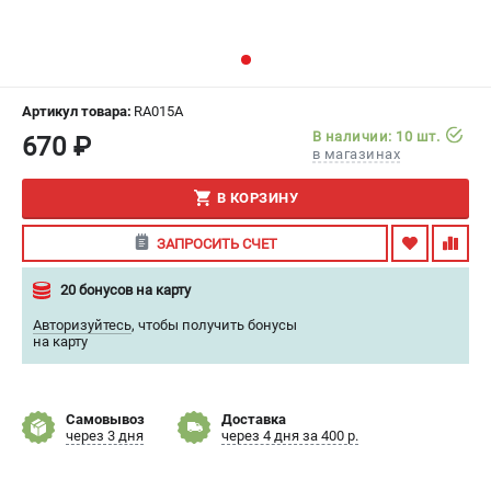
ИЗБРАННОЕ
(
0
)
МАГАЗИНЫ
Артикул товара:
RA015A
СЕРВИС
В наличии: 10 шт.
670 ₽
в магазинах
ПОДДЕРЖКА
В КОРЗИНУ
Сервисный центр
ЗАПРОСИТЬ СЧЕТ
Гарантия
Правила обмена и возврата
20 бонусов на карту
Авторизуйтесь
,
чтобы получить бонусы
ИНФОРМАЦИЯ
на карту
Юридическим лицам
Контакты
Самовывоз
Доставка
Способы оплаты
через 3 дня
через 4 дня за 400 р.
О компании
О бренде