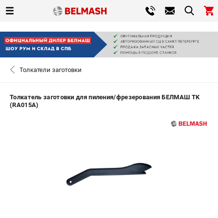
0 
₽
САНКТ-ПЕТЕРБУРГ
Толкатели заготовки
+7 (812) 317-66-20
- ЗАКАЗ ИЗДЕЛИЙ
Толкатель заготовки для пиления/фрезерования БЕЛМАШ TK
(RA015A)
ЗАКАЗАТЬ ЗАПЧАСТЬ
ВХОД ИЛИ РЕГИСТРАЦИЯ
КАТАЛОГ
АКЦИИ
СРАВНЕНИЕ
(
0
)