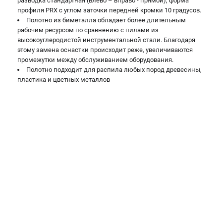
разводка стандартная (влево – вправо - прямой), форма
проспект Александровской Фермы, 29АЛ
профиля PRX с углом заточки передней кромки 10 градусов.
8 (812) 317-66-20
Полотно из биметалла обладает более длительным
Режим работы колл-центра:
рабочим ресурсом по сравнению с пилами из
пн-пт - с 9:00 до 18:00
высокоуглеродистой инструментальной стали. Благодаря
сб - с 10:00 до 16:00
этому замена оснастки происходит реже, увеличиваются
вс - выходной
промежутки между обслуживанием оборудования.
zakaz@belmash-market.ru
Полотно подходит для распила любых пород древесины,
пластика и цветных металлов