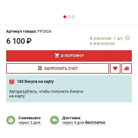
ИЗБРАННОЕ
(
0
)
МАГАЗИНЫ
Артикул товара:
PP242A
СЕРВИС
В наличии: 1 шт.
6 100 ₽
в магазинах
ПОДДЕРЖКА
В КОРЗИНУ
Сервисный центр
ЗАПРОСИТЬ СЧЕТ
Гарантия
Правила обмена и возврата
183 бонуса на карту
Авторизуйтесь
,
чтобы получить бонусы
ИНФОРМАЦИЯ
на карту
Юридическим лицам
Контакты
Самовывоз
Доставка
Способы оплаты
через 3 дня
через 4 дня
бесплатно
О компании
О бренде