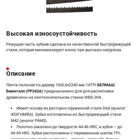
Валы строгальные
Патроны и переходники
Подставки для станков
Полотна пильные по дереву
Высокая износоустойчивость
Прижимные устройства
Рольганги-роликовые опоры
Режущая часть зубьев сделана из качественной быстрорежущей
стали, которая минимизирует износ при высоких нагрузках.
Цанги и зажимы
ПОЛЕЗНЫЕ СТАТЬИ
Описание
Характеристики токарных станков
Токарные "ДОПЫ"
Лента пильная по дереву 10х0,6х2240 мм 14TPI
БЕЛМАШ
Биметалл (PP242A)
предназначено для для распиловки
Все о влажности древесины
древесины на ленточнопильном станке WBS-304.
Имеет основу из рессорно-пружинной стали D6A (аналог
ТЕЛЕФОН (САНКТ-ПЕТЕРБУРГ)
45ХГНМФА). Зубья изготовлены из быстрорежущей стали
+7 (812) 317-66-20
М42 (аналог Р6М5).
Информация размещённая на сайте не является публичной
Полотно закалено до твердости 44-46 HRC, а зубья – до
офертой
66-69 HRC. Зубья расположены с переменным шагом TPI,