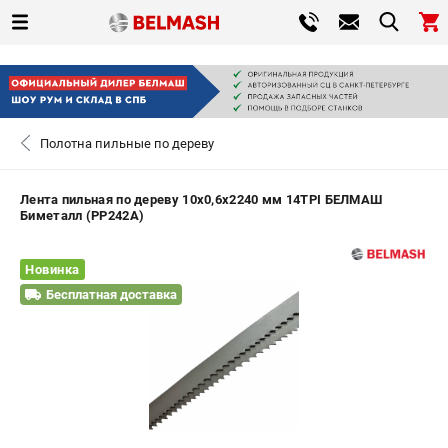
0 
₽
САНКТ-ПЕТЕРБУРГ
Полотна пильные по дереву
+7 (812) 317-66-20
- ЗАКАЗ ИЗДЕЛИЙ
Лента пильная по дереву 10х0,6х2240 мм 14TPI БЕЛМАШ
Биметалл (PP242A)
ЗАКАЗАТЬ ЗАПЧАСТЬ
Новинка
ВХОД ИЛИ РЕГИСТРАЦИЯ
Бесплатная доставка
КАТАЛОГ
АКЦИИ
СРАВНЕНИЕ
(
0
)