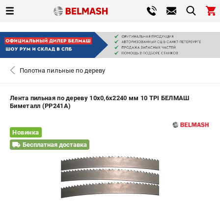
0 
₽
САНКТ-ПЕТЕРБУРГ
Полотна пильные по дереву
+7 (812) 317-66-20
- ЗАКАЗ ИЗДЕЛИЙ
Лента пильная по дереву 10х0,6х2240 мм 10 TPI БЕЛМАШ
Биметалл (PP241A)
ЗАКАЗАТЬ ЗАПЧАСТЬ
Новинка
ВХОД ИЛИ РЕГИСТРАЦИЯ
Бесплатная доставка
КАТАЛОГ
АКЦИИ
СРАВНЕНИЕ
(
0
)