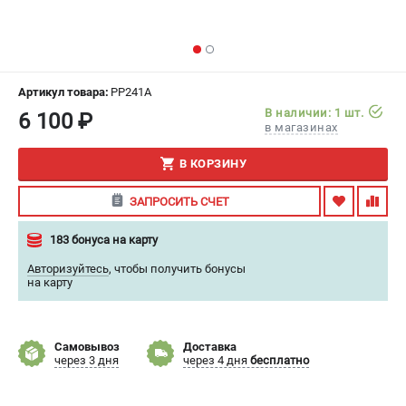
ИЗБРАННОЕ
(
0
)
МАГАЗИНЫ
Артикул товара:
PP241A
СЕРВИС
В наличии: 1 шт.
6 100 ₽
в магазинах
ПОДДЕРЖКА
В КОРЗИНУ
Сервисный центр
ЗАПРОСИТЬ СЧЕТ
Гарантия
Правила обмена и возврата
183 бонуса на карту
Авторизуйтесь
,
чтобы получить бонусы
ИНФОРМАЦИЯ
на карту
Юридическим лицам
Контакты
Самовывоз
Доставка
Способы оплаты
через 3 дня
через 4 дня
бесплатно
О компании
О бренде