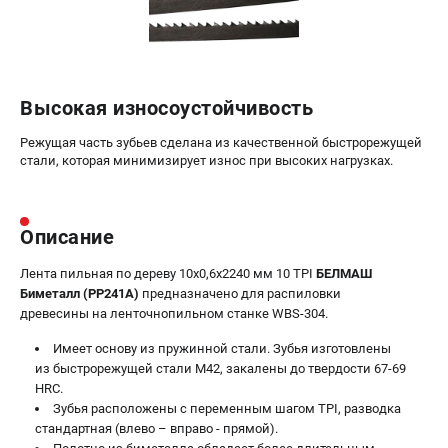
Валы строгальные
Патроны и переходники
Подставки для станков
Полотна пильные по дереву
Высокая износоустойчивость
Прижимные устройства
Рольганги-роликовые опоры
Режущая часть зубьев сделана из качественной быстрорежущей
стали, которая минимизирует износ при высоких нагрузках.
Цанги и зажимы
ПОЛЕЗНЫЕ СТАТЬИ
Описание
Характеристики токарных станков
Токарные "ДОПЫ"
Лента пильная по дереву 10х0,6х2240 мм 10 TPI
БЕЛМАШ
Биметалл (PP241A)
предназначено для распиловки
Все о влажности древесины
древесины на ленточнопильном станке WBS-304.
Имеет основу из пружинной стали. Зубья изготовлены
ТЕЛЕФОН (САНКТ-ПЕТЕРБУРГ)
из быстрорежущей стали М42, закалены до твердости 67-69
+7 (812) 317-66-20
HRC.
Информация размещённая на сайте не является публичной
Зубья расположены с переменным шагом TPI, разводка
офертой
стандартная (влево – вправо - прямой).