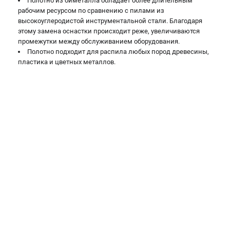
Полотно из биметалла обладает более длительным
проспект Александровской Фермы, 29АЛ
рабочим ресурсом по сравнению с пилами из
8 (812) 317-66-20
высокоуглеродистой инструментальной стали. Благодаря
Режим работы колл-центра:
этому замена оснастки происходит реже, увеличиваются
пн-пт - с 9:00 до 18:00
промежутки между обслуживанием оборудования.
сб - с 10:00 до 16:00
Полотно подходит для распила любых пород древесины,
вс - выходной
пластика и цветных металлов.
zakaz@belmash-market.ru