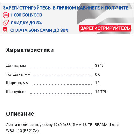
Политика обработки персональных данных
Новости
Бонусная программа
Как нас найти
Пользовательское соглашение
Характеристики
СТАНОЧНОЕ ОБОРУДОВАНИЕ
Комбинированные станки
Длина, мм
3345
Ленточнопильные станки
Толщина, мм
0.6
Рейсмусы
Сверлильные станки
Ширина, мм
12
Стружкоотсосы
Шаг зубьев
18 TPI
Фуговальные станки
Циркулярные станки
Описание
Шлифовальные станки
Лента пильная по дереву 12х0,6х3345 мм 18 TPI БЕЛМАШ для
ДОПОЛНИТЕЛЬНОЕ ОБОРУДОВАНИЕ
WBS-410 (PP217A)