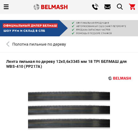
0 
₽
САНКТ-ПЕТЕРБУРГ
Полотна пильные по дереву
+7 (812) 317-66-20
- ЗАКАЗ ИЗДЕЛИЙ
Лента пильная по дереву 12х0,6х3345 мм 18 TPI БЕЛМАШ для
WBS-410 (PP217A)
ЗАКАЗАТЬ ЗАПЧАСТЬ
ВХОД ИЛИ РЕГИСТРАЦИЯ
КАТАЛОГ
АКЦИИ
СРАВНЕНИЕ
(
0
)