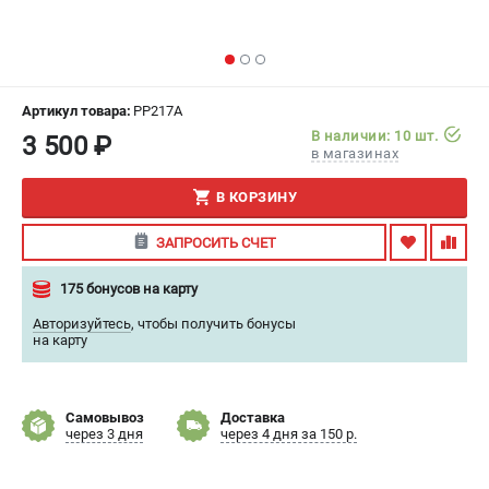
ИЗБРАННОЕ
(
0
)
МАГАЗИНЫ
Артикул товара:
PP217A
СЕРВИС
В наличии: 10 шт.
3 500 ₽
в магазинах
ПОДДЕРЖКА
В КОРЗИНУ
Сервисный центр
ЗАПРОСИТЬ СЧЕТ
Гарантия
Правила обмена и возврата
175 бонусов на карту
Авторизуйтесь
,
чтобы получить бонусы
ИНФОРМАЦИЯ
на карту
Юридическим лицам
Контакты
Самовывоз
Доставка
Способы оплаты
через 3 дня
через 4 дня за 150 р.
О компании
О бренде