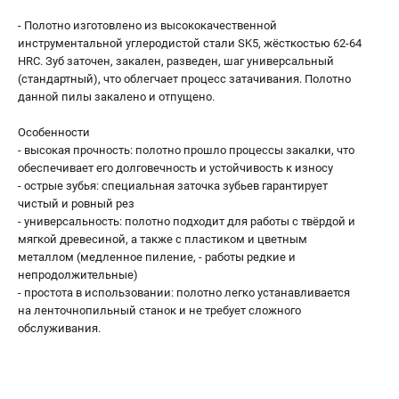
Валы строгальные
- Полотно изготовлено из высококачественной
Патроны и переходники
инструментальной углеродистой стали SK5, жёсткостью 62-64
Подставки для станков
HRC. Зуб заточен, закален, разведен, шаг универсальный
Полотна пильные по дереву
(стандартный), что облегчает процесс затачивания. Полотно
данной пилы закалено и отпущено.
Прижимные устройства
Рольганги-роликовые опоры
Особенности
Цанги и зажимы
- высокая прочность: полотно прошло процессы закалки, что
обеспечивает его долговечность и устойчивость к износу
- острые зубья: специальная заточка зубьев гарантирует
ПОЛЕЗНЫЕ СТАТЬИ
чистый и ровный рез
Характеристики токарных станков
- универсальность: полотно подходит для работы с твёрдой и
мягкой древесиной, а также с пластиком и цветным
Токарные "ДОПЫ"
металлом (медленное пиление, - работы редкие и
Все о влажности древесины
непродолжительные)
- простота в использовании: полотно легко устанавливается
на ленточнопильный станок и не требует сложного
ТЕЛЕФОН (САНКТ-ПЕТЕРБУРГ)
обслуживания.
+7 (812) 317-66-20
Информация размещённая на сайте не является публичной
офертой