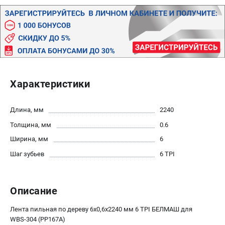
Политика обработки персональных данных
Новости
Бонусная программа
Как нас найти
Пользовательское соглашение
Характеристики
СТАНОЧНОЕ ОБОРУДОВАНИЕ
Комбинированные станки
Длина, мм
2240
Ленточнопильные станки
Толщина, мм
0.6
Рейсмусы
Сверлильные станки
Ширина, мм
6
Стружкоотсосы
Шаг зубьев
6 TPI
Фуговальные станки
Циркулярные станки
Описание
Шлифовальные станки
Лента пильная по дереву 6х0,6х2240 мм 6 TPI БЕЛМАШ для
ДОПОЛНИТЕЛЬНОЕ ОБОРУДОВАНИЕ
WBS-304 (PP167A)