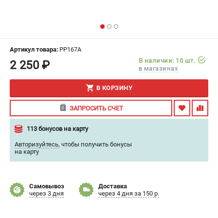
ИЗБРАННОЕ
(
0
)
МАГАЗИНЫ
Артикул товара:
PP167A
СЕРВИС
В наличии: 10 шт.
2 250 ₽
в магазинах
ПОДДЕРЖКА
В КОРЗИНУ
Сервисный центр
ЗАПРОСИТЬ СЧЕТ
Гарантия
Правила обмена и возврата
113 бонусов на карту
Авторизуйтесь
,
чтобы получить бонусы
ИНФОРМАЦИЯ
на карту
Юридическим лицам
Контакты
Самовывоз
Доставка
Способы оплаты
через 3 дня
через 4 дня за 150 р.
О компании
О бренде