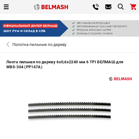
0 
₽
САНКТ-ПЕТЕРБУРГ
Полотна пильные по дереву
+7 (812) 317-66-20
- ЗАКАЗ ИЗДЕЛИЙ
Лента пильная по дереву 6х0,6х2240 мм 6 TPI БЕЛМАШ для
WBS-304 (PP167A)
ЗАКАЗАТЬ ЗАПЧАСТЬ
ВХОД ИЛИ РЕГИСТРАЦИЯ
КАТАЛОГ
АКЦИИ
СРАВНЕНИЕ
(
0
)