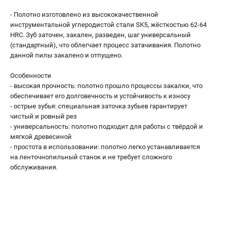
Валы строгальные
- Полотно изготовлено из высококачественной
Патроны и переходники
инструментальной углеродистой стали SK5, жёсткостью 62-64
Подставки для станков
HRC. Зуб заточен, закален, разведен, шаг универсальный
Полотна пильные по дереву
(стандартный), что облегчает процесс затачивания. Полотно
данной пилы закалено и отпущено.
Прижимные устройства
Рольганги-роликовые опоры
Особенности
Цанги и зажимы
- высокая прочность: полотно прошло процессы закалки, что
обеспечивает его долговечность и устойчивость к износу
- острые зубья: специальная заточка зубьев гарантирует
ПОЛЕЗНЫЕ СТАТЬИ
чистый и ровный рез
Характеристики токарных станков
- универсальность: полотно подходит для работы с твёрдой и
мягкой древесиной
Токарные "ДОПЫ"
- простота в использовании: полотно легко устанавливается
Все о влажности древесины
на ленточнопильный станок и не требует сложного
обслуживания.
ТЕЛЕФОН (САНКТ-ПЕТЕРБУРГ)
+7 (812) 317-66-20
Информация размещённая на сайте не является публичной
офертой