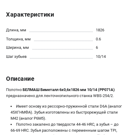
Политика обработки персональных данных
Новости
Характеристики
Бонусная программа
Как нас найти
Длина, мм
1826
Пользовательское соглашение
Толщина, мм
0.6
Ширина, мм
6
СТАНОЧНОЕ ОБОРУДОВАНИЕ
Шаг зубьев
10/14
Комбинированные станки
Ленточнопильные станки
Рейсмусы
Описание
Сверлильные станки
Полотно
БЕЛМАШ Биметалл 6х0,6х1826 мм 10/14 (PP071A)
Стружкоотсосы
предназначено для ленточнопильного станка WBS-254/2.
Фуговальные станки
Циркулярные станки
Имеет основу из рессорно-пружинной стали D6A (аналог
45ХГНМФА). Зубья изготовлены из быстрорежущей стали
Шлифовальные станки
М42 (аналог Р6М5).
Полотно закалено до твердости 44-46 HRC, а зубья – до
ДОПОЛНИТЕЛЬНОЕ ОБОРУДОВАНИЕ
66-69 HRC. Зубья расположены с переменным шагом TPI,