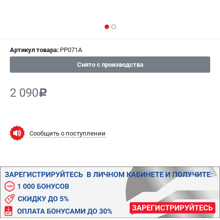
ИЗБРАННОЕ
(
0
)
МАГАЗИНЫ
Артикул товара:
PP071A
СЕРВИС
Снято с производства
ПОДДЕРЖКА
2 090
c
Сервисный центр
Гарантия
Правила обмена и возврата
Сообщить о поступлении
ИНФОРМАЦИЯ
Юридическим лицам
Контакты
Способы оплаты
О компании
О бренде