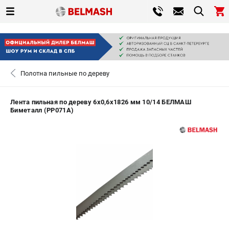
0 
₽
САНКТ-ПЕТЕРБУРГ
Полотна пильные по дереву
+7 (812) 317-66-20
- ЗАКАЗ ИЗДЕЛИЙ
Лента пильная по дереву 6х0,6х1826 мм 10/14 БЕЛМАШ
Биметалл (PP071A)
ЗАКАЗАТЬ ЗАПЧАСТЬ
ВХОД ИЛИ РЕГИСТРАЦИЯ
КАТАЛОГ
АКЦИИ
СРАВНЕНИЕ
(
0
)