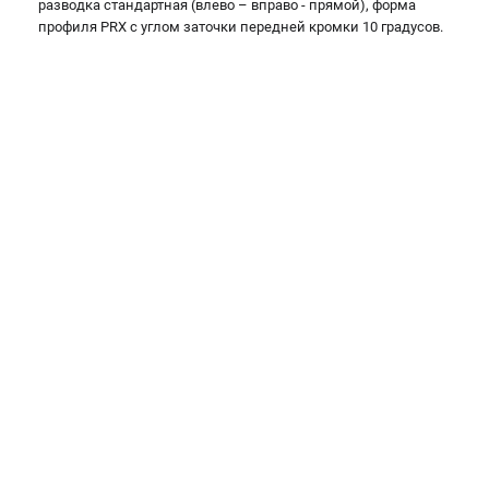
разводка стандартная (влево – вправо - прямой), форма
Валы строгальные
профиля PRX с углом заточки передней кромки 10 градусов.
Патроны и переходники
Подставки для станков
Полотна пильные по дереву
Прижимные устройства
Рольганги-роликовые опоры
Цанги и зажимы
ПОЛЕЗНЫЕ СТАТЬИ
Характеристики токарных станков
Токарные "ДОПЫ"
Все о влажности древесины
ТЕЛЕФОН (САНКТ-ПЕТЕРБУРГ)
+7 (812) 317-66-20
Информация размещённая на сайте не является публичной
офертой