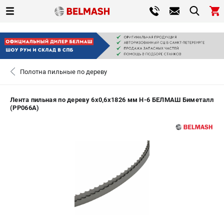
0 
₽
САНКТ-ПЕТЕРБУРГ
Полотна пильные по дереву
+7 (812) 317-66-20
- ЗАКАЗ ИЗДЕЛИЙ
Лента пильная по дереву 6х0,6х1826 мм H-6 БЕЛМАШ Биметалл
(PP066A)
ЗАКАЗАТЬ ЗАПЧАСТЬ
ВХОД ИЛИ РЕГИСТРАЦИЯ
КАТАЛОГ
АКЦИИ
СРАВНЕНИЕ
(
0
)