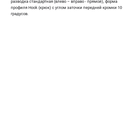
разводка стандартная (влево – вправо - прямой), форма
Валы строгальные
профиля Hook (крюк) с углом заточки передней кромки 10
Патроны и переходники
градусов.
Подставки для станков
Полотна пильные по дереву
Прижимные устройства
Рольганги-роликовые опоры
Цанги и зажимы
ПОЛЕЗНЫЕ СТАТЬИ
Характеристики токарных станков
Токарные "ДОПЫ"
Все о влажности древесины
ТЕЛЕФОН (САНКТ-ПЕТЕРБУРГ)
+7 (812) 317-66-20
Информация размещённая на сайте не является публичной
офертой