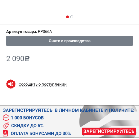
ИЗБРАННОЕ
(
0
)
МАГАЗИНЫ
Артикул товара:
PP066A
СЕРВИС
Снято с производства
ПОДДЕРЖКА
2 090
c
Сервисный центр
Гарантия
Правила обмена и возврата
Сообщить о поступлении
ИНФОРМАЦИЯ
Юридическим лицам
Контакты
Способы оплаты
О компании
О бренде