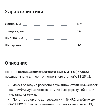
Политика обработки персональных данных
Новости
Характеристики
Бонусная программа
Как нас найти
Длина, мм
1826
Пользовательское соглашение
Толщина, мм
0.6
Ширина, мм
6
СТАНОЧНОЕ ОБОРУДОВАНИЕ
Шаг зубьев
H-6
Комбинированные станки
Ленточнопильные станки
Рейсмусы
Описание
Сверлильные станки
Полотно
БЕЛМАШ Биметалл 6х0,6х1826 мм H-6 (PP066A)
Стружкоотсосы
предназначено для ленточнопильного станка WBS-254/2.
Фуговальные станки
Циркулярные станки
Имеет основу из рессорно-пружинной стали D6A (аналог
45ХГНМФА). Зубья изготовлены из быстрорежущей стали
Шлифовальные станки
М42 (аналог Р6М5).
Полотно закалено до твердости 44-46 HRC, а зубья – до
ДОПОЛНИТЕЛЬНОЕ ОБОРУДОВАНИЕ
66-69 HRC. Зубья расположены с постоянным шагом TPI,