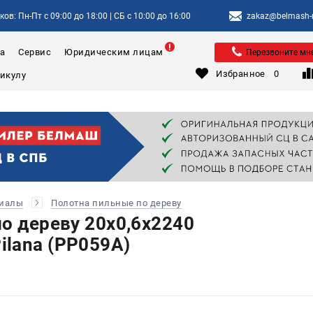
ов: Пн-Пт с 09:00 до 18:00 | СБ с 10:00 до 16:00
zakaz@belmash-m
а
Сервис
Юридическим лицам
Перезвоните мн
Избранное
0
риалы
Полотна пильные по дереву
по дереву 20х0,6x2240
lana (PP059A)