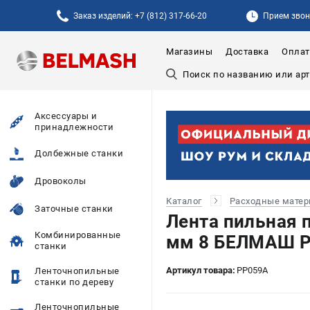
Заказ изделий: +7 (812) 317-66-20
Прием звонк
Магазины
Доставка
Оплат
Аксессуары и
принадлежности
Долбежные станки
Дровоколы
Каталог
Расходные мате
Заточные станки
Лента пильная 
Комбинированные
мм 8 БЕЛМАШ Pi
станки
Артикул товара:
PP059A
Ленточнопильные
станки по дереву
Ленточнопильные