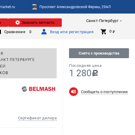
arket.ru
Проспект Александровской Фермы, 29АЛ
Санкт-Петербург
е
Заказать запчасть
0 
Сравнение
0
Вход или регистрация
₽
Снято с производства
Последняя цена
1 280
c
Сообщить о поступлении
Сертификат дилера