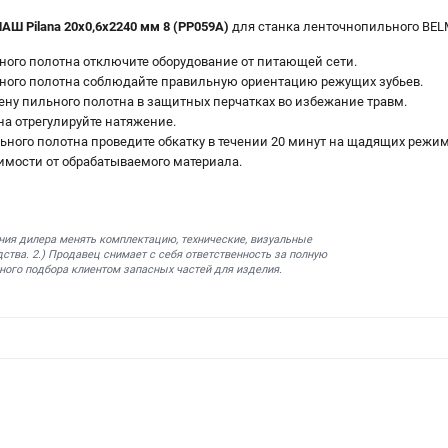
АШ Pilana 20х0,6x2240 мм 8 (PP059A)
для станка ленточнопильного BEL
ного полотна отключите оборудование от питающей сети.
ного полотна соблюдайте правильную ориентацию режущих зубьев.
ену пильного полотна в защитных перчатках во избежание травм.
на отрегулируйте натяжение.
ьного полотна проведите обкатку в течении 20 минут на щадящих режи
имости от обрабатываемого материала.
ния дилера менять комплектацию, технические, визуальные
ства. 2.) Продавец снимает с себя ответственность за полную
ного подбора клиентом запасных частей для изделия.