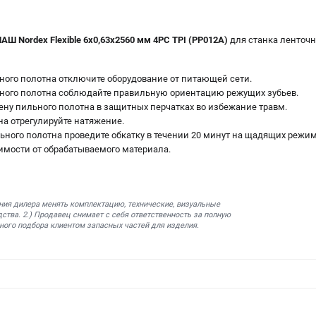
Ш Nordex Flexible 6х0,63х2560 мм 4PC TPI (PP012A)
для станка ленточ
ного полотна отключите оборудование от питающей сети.
ного полотна соблюдайте правильную ориентацию режущих зубьев.
ену пильного полотна в защитных перчатках во избежание травм.
на отрегулируйте натяжение.
ьного полотна проведите обкатку в течении 20 минут на щадящих режи
имости от обрабатываемого материала.
ния дилера менять комплектацию, технические, визуальные
ства. 2.) Продавец снимает с себя ответственность за полную
ного подбора клиентом запасных частей для изделия.