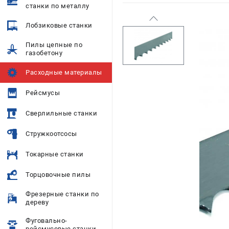
станки по металлу
Лобзиковые станки
Пилы цепные по
газобетону
Расходные материалы
Рейсмусы
Сверлильные станки
Стружкоотсосы
Токарные станки
Торцовочные пилы
Фрезерные станки по
дереву
Фуговально-
рейсмусовые станки