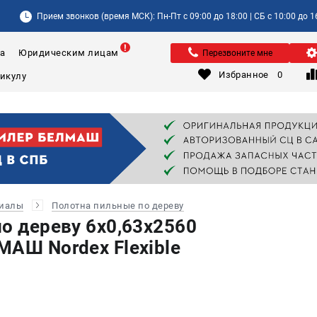
Прием звонков (время МСК): Пн-Пт с 09:00 до 18:00 | СБ с 10:00 до 1
а
Юридическим лицам
Перезвоните мне
Избранное
0
риалы
Полотна пильные по дереву
по дереву 6х0,63х2560
МАШ Nordex Flexible