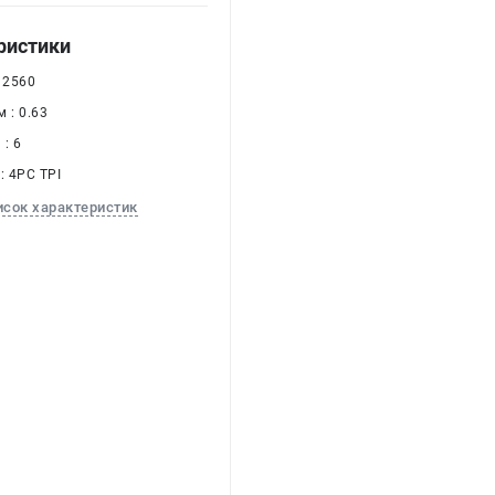
ристики
 2560
 : 0.63
: 6
: 4PC TPI
исок характеристик