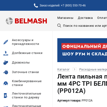
Заказ изделий: +7 (800) 550-70-46
Магазины
Доставка
Оплат
Аксессуары и
принадлежности
Долбежные станки
Дровоколы
Каталог
Расходные мате
Заточные станки
Лента пильная 
Комбинированные
мм 4PC TPI БЕЛ
станки
(PP012A)
Ленточнопильные
станки по дереву
Артикул товара:
PP012A
Ленточнопильные